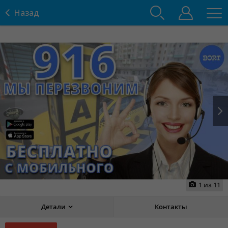
Назад
Prev
Next
1
из
11
Детали
Контакты