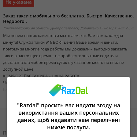
Не указана
Заказ такси с мобильного бесплатно. Быстро. Качественно.
Недорого .
Днепропетровская область, Днепропетровск,
Добавлено 13 ноября 2021 23:22
Мы ценим наших клиентов и мы знаем, как Вам важна каждая
минута! Служба такси 916 BORT ценит Ваше время и деньги,
поэтому за многие года работы мы доказали – выгодно заказать
такси в настоящее время – не проблема: опытные водители
доставят вас в любое время суток в указанное место по вполне
доступной цене.
КОМФОРТ ПАССАЖИРА – НАША РАБОТА
Чтобы заказать такси наберите 916 с мобильного телефона
(работает автоперезвон) и операторы позаботятся о том, чтобы
нужный автомобиль уже через несколько минут приехал по
указанному адресу.
"Razdal" просить вас надати згоду на
Наши операторы заранее огласят стоимость проезда, поэтому вы
використання ваших персональних
точно будете знать, каким будет бюджет поездки.
даних, щоб надавати вам перелічені
В распоряжении клиента большой выбор комфортных
нижче послуги.
автомобилей – от среднего до VIP-класса.
Похожие объявления
Дополнительные услуги нашей службы :