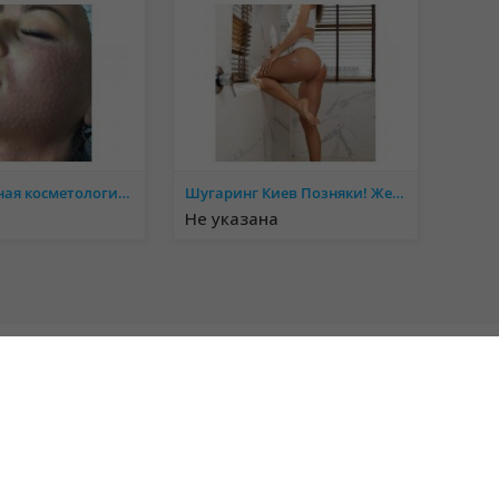
инъекционная косметология, уходовые процедуры
Шугаринг Киев Позняки! Женская! Мужская!Депиляция сахарной пастой!
Не указана
Правила сайта
Политика конфиденциальности
Политика cookie
Свяжитесь с нами!
Возникли вопросы?