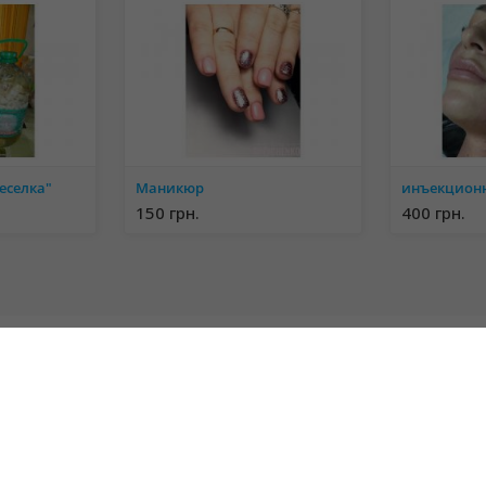
еселка"
Маникюр
150 грн.
400 грн.
Объявления со всей Украины
Киевская область
Днепропетровская область
Харьковская
область
Одесская область
Запорожская область
Николаевская
область
Львовская область
Полтавская область
Донецкая
область
Винницкая область
Житомирская область
Черкасская
область