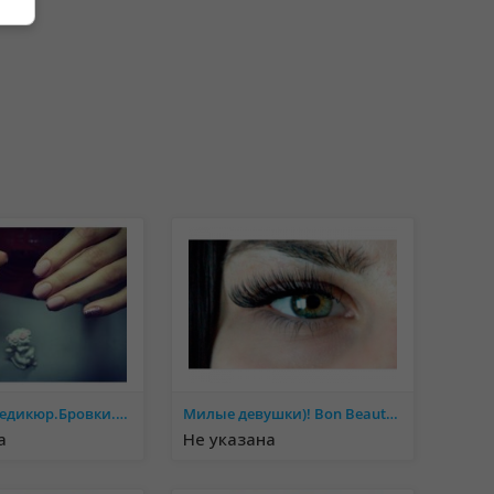
Маникюр.Педикюр.Бровки.м Теремки
Милые девушки)! Bon Beauty Room приглашает Вас к себе в гости: маникюр, педикюр, оформление б
а
Не указана