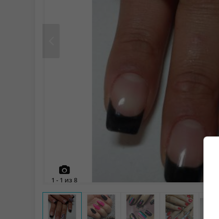
Prev
1
-
1
из
8