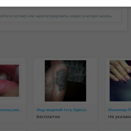
ойти в систему или зарегистрировать новую учетную запись.
Салон Sin city ( Черкассы),микродермалы, пирсинг, сшивание тоннелей, сплит
Ищу моделей тату.Одесса
Бесплатно
Не указан