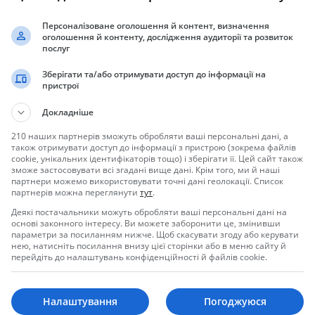
Персоналізоване оголошення й контент, визначення
оголошення й контенту, дослідження аудиторії та розвиток
послуг
Зберігати та/або отримувати доступ до інформації на
Покрытие гель-лак, дизайн. Запись по тел 0666513098 Лена
пристрої
Докладніше
210 наших партнерів зможуть обробляти ваші персональні дані, а
також отримувати доступ до інформації з пристрою (зокрема файлів
ногтей
cookie, унікальних ідентифікаторів тощо) і зберігати її. Цей сайт також
зможе застосовувати всі згадані вище дані. Крім того, ми й наші
партнери можемо використовувати точні дані геолокації. Список
партнерів можна переглянути
тут
.
Деякі постачальники можуть обробляти ваші персональні дані на
основі законного інтересу. Ви можете заборонити це, змінивши
параметри за посиланням нижче. Щоб скасувати згоду або керувати
нею, натисніть посилання внизу цієї сторінки або в меню сайту й
перейдіть до налаштувань конфіденційності й файлів cookie.
Налаштування
Погоджуюся