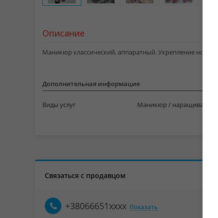
Описание
Маникюр классический, аппаратный. Укрепление ногтей. 
Дополнительная информация
Виды услуг
Маникюр / наращивание 
Связаться с продавцом
+38066651xxxx
Показать