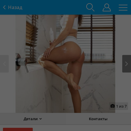
Назад
Prev
Next
1
из
7
Детали
Контакты