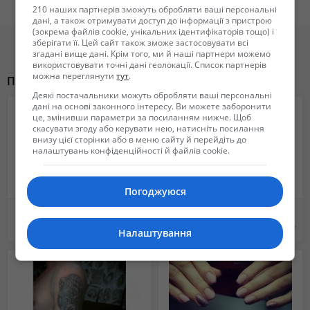
кожу, за счет содержания в ней натуральных компонентов.
210 наших партнерів зможуть обробляти ваші персональні
Жду всех желающих быть красивыми и гладенькими!
дані, а також отримувати доступ до інформації з пристрою
(зокрема файлів cookie, унікальних ідентифікаторів тощо) і
Звоните,пишите вайбер,инстаграмм,телеграмм,вотсап!
зберігати її. Цей сайт також зможе застосовувати всі
Инстаграм _suga_glitter_
згадані вище дані. Крім того, ми й наші партнери можемо
використовувати точні дані геолокації. Список партнерів
можна переглянути
тут
.
тел: 050 958 8982
Похожие объявления
Деякі постачальники можуть обробляти ваші персональні
дані на основі законного інтересу. Ви можете заборонити
це, змінивши параметри за посиланням нижче. Щоб
скасувати згоду або керувати нею, натисніть посилання
внизу цієї сторінки або в меню сайту й перейдіть до
налаштувань конфіденційності й файлів cookie.
Погоджуюся
Массаж для мужчин и женщин, все виды массажа Кривой Рог
Салон Sin city ( Черкассы),микродермалы, пирсинг, сшивание тоннелей, сплит
Не указана
Не указана
Налаштування