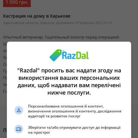
1 000 грн.
Кастрация на дому в Харькове
Харьковская область, Харьков,
Добавлено 07 февраля 2022 23:14
Опытный ветеринар. Тщательный осмотр перед операцией.
Щадящий наркоз в комбинации с местной анестезией. После
операции антибиотик, снятие швов и обработки не требуются.
Заживление в течении 10 дней.
Соблюдение всех норм асептики и антисептики.
"Razdal" просить вас надати згоду на
Гуманность, порядочность, ответственность.
використання ваших персональних
Подробнее на сайте http://veterinar.kh.ua/
даних, щоб надавати вам перелічені
тел : 0988918523
Галина Александровна
нижче послуги.
Персоналізоване оголошення й контент,
визначення оголошення й контенту, дослідження
аудиторії та розвиток послуг
Зберігати та/або отримувати доступ до інформації
Похожие объявления
на пристрої