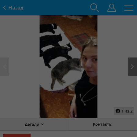
Назад
Prev
Next
1
из
2
Детали
Контакты