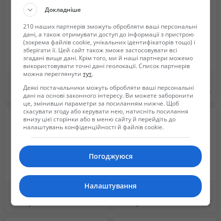
Докладніше
210 наших партнерів зможуть обробляти ваші персональні
дані, а також отримувати доступ до інформації з пристрою
(зокрема файлів cookie, унікальних ідентифікаторів тощо) і
зберігати її. Цей сайт також зможе застосовувати всі
згадані вище дані. Крім того, ми й наші партнери можемо
використовувати точні дані геолокації. Список партнерів
можна переглянути
тут
.
Профессиональная дрессировка собак !!!
Стрижка/груминг собак и котов
Деякі постачальники можуть обробляти ваші персональні
Не указана
Не указана
дані на основі законного інтересу. Ви можете заборонити
це, змінивши параметри за посиланням нижче. Щоб
скасувати згоду або керувати нею, натисніть посилання
внизу цієї сторінки або в меню сайту й перейдіть до
налаштувань конфіденційності й файлів cookie.
Погоджуюся
Налаштування
Международная перевозка животных
Ветеринар на дом в Харькове
111 грн.
500 грн.