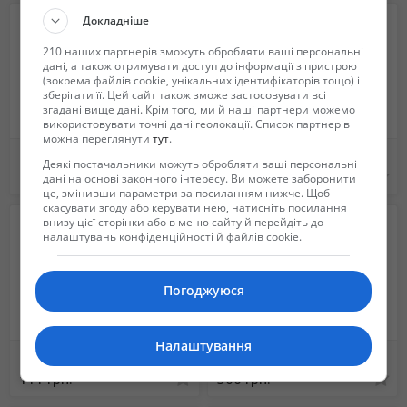
Докладніше
210 наших партнерів зможуть обробляти ваші персональні
дані, а також отримувати доступ до інформації з пристрою
(зокрема файлів cookie, унікальних ідентифікаторів тощо) і
зберігати її. Цей сайт також зможе застосовувати всі
згадані вище дані. Крім того, ми й наші партнери можемо
використовувати точні дані геолокації. Список партнерів
можна переглянути
тут
.
Профессиональная дрессировка собак !!!
Стрижка/груминг собак и котов
Деякі постачальники можуть обробляти ваші персональні
Не указана
Не указана
дані на основі законного інтересу. Ви можете заборонити
це, змінивши параметри за посиланням нижче. Щоб
скасувати згоду або керувати нею, натисніть посилання
внизу цієї сторінки або в меню сайту й перейдіть до
налаштувань конфіденційності й файлів cookie.
Погоджуюся
Налаштування
Международная перевозка животных
Ветеринар на дом в Харькове
111 грн.
500 грн.