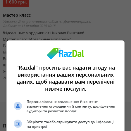
1 600 грн.
Мастер класс
Украина, Днепропетровская область, Днепропетровск,
Добавлено 11 октября 2018 10:18
❗Идеальные мордочки от Николая Вишталя❗
Мастер класс "Идеальные мордочки".
Рада оповестить своих посетителей о проведении очередного
мастер класса по грумингу собак. В этот раз, нас посетит Николай
Вишталь - мастер с 2014г, профильный специалист мелких пород
ши тцу, йоркширский терьер, мальтийская болонка и другие.
"Razdal" просить вас надати згоду на
Участник и призер конкурсов грумеров. Призер кубка Гейба в
використання ваших персональних
2017г. Победитель Зоостилист 2018 г.
даних, щоб надавати вам перелічені
нижче послуги.
❗Информация о мастер классе:
Тема: "Идеальные мордочки"
Персоналізоване оголошення й контент,
Породы: Йорк, ши тцу, мальтезе.
визначення оголошення й контенту, дослідження
Дата проведения: 8 декабря 2018 г.
аудиторії та розвиток послуг
Место проведения: г. Днепр пр. Слобожанский 1-Д
Зберігати та/або отримувати доступ до інформації
Стоимость: 1600 грн. + 500 грн практика.
Похожие объявления
на пристрої
Начало в 10:00