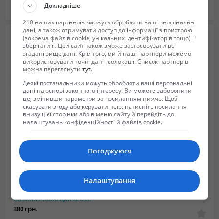
Докладніше
Ирпень в Киевская область (Украина)
2018/10/18 09:10
210 наших партнерів зможуть обробляти ваші персональні
дані, а також отримувати доступ до інформації з пристрою
(зокрема файлів cookie, унікальних ідентифікаторів тощо) і
зберігати її. Цей сайт також зможе застосовувати всі
згадані вище дані. Крім того, ми й наші партнери можемо
використовувати точні дані геолокації. Список партнерів
можна переглянути
тут
.
Деякі постачальники можуть обробляти ваші персональні
дані на основі законного інтересу. Ви можете заборонити
це, змінивши параметри за посиланням нижче. Щоб
скасувати згоду або керувати нею, натисніть посилання
внизу цієї сторінки або в меню сайту й перейдіть до
налаштувань конфіденційності й файлів cookie.
Погоджуюся
Налаштування
Сьемник изоляции Gross.
380 грн.