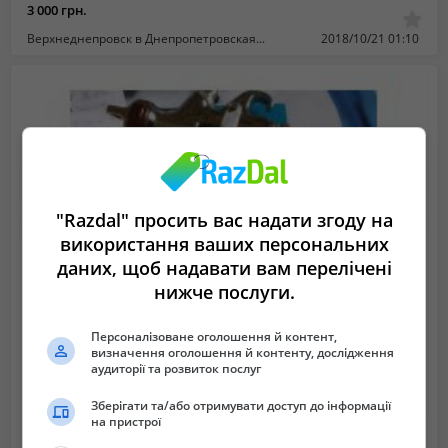
3 000 грн.
Верхнеднепровск в Днепропетровская область (Украина)
2018/10/21 01:10
"Razdal" просить вас надати згоду на
використання ваших персональних
даних, щоб надавати вам перелічені
нижче послуги.
Персоналізоване оголошення й контент,
визначення оголошення й контенту, дослідження
аудиторії та розвиток послуг
Зберігати та/або отримувати доступ до інформації
на пристрої
Iwata w400 bellaria 1.4/1.8 мм
Не указана