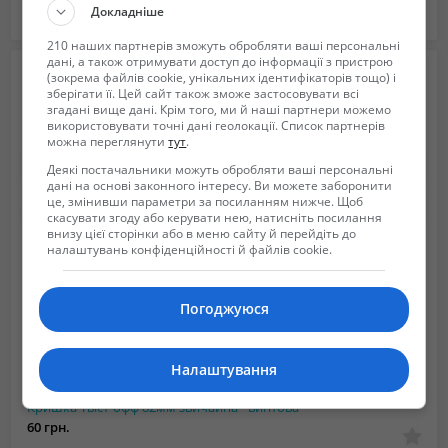
Докладніше
Днепропетровск в Днепропетровская область
2023/05/04 02:05
210 наших партнерів зможуть обробляти ваші персональні
дані, а також отримувати доступ до інформації з пристрою
(зокрема файлів cookie, унікальних ідентифікаторів тощо) і
зберігати її. Цей сайт також зможе застосовувати всі
згадані вище дані. Крім того, ми й наші партнери можемо
використовувати точні дані геолокації. Список партнерів
можна переглянути
тут
.
Деякі постачальники можуть обробляти ваші персональні
дані на основі законного інтересу. Ви можете заборонити
це, змінивши параметри за посиланням нижче. Щоб
скасувати згоду або керувати нею, натисніть посилання
внизу цієї сторінки або в меню сайту й перейдіть до
налаштувань конфіденційності й файлів cookie.
Погоджуюся
Налаштування
Кришка Твіст-офф 82мм звичайна - винтова
60 грн.