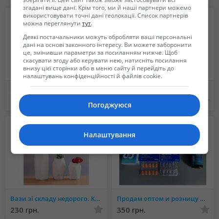
Наружные размеры
згадані вище дані. Крім того, ми й наші партнери можемо
Длинна - 63 см
використовувати точні дані геолокації. Список партнерів
можна переглянути
тут
.
Ширина - 51 см
Высота - 50 см
Деякі постачальники можуть обробляти ваші персональні
дані на основі законного інтересу. Ви можете заборонити
це, змінивши параметри за посиланням нижче. Щоб
Внутренние размеры:
скасувати згоду або керувати нею, натисніть посилання
Внутренняя длинна - 50 см
внизу цієї сторінки або в меню сайту й перейдіть до
налаштувань конфіденційності й файлів cookie.
Внутреняя ширина - 40 см
Глубина - 33 см
Стики terea для iqos iluma
Корпусные полиуретановые ульи от производителя.
Толщина стенок термо бокса - 6,5 см.
1 000 грн.
1 700 грн.
Погоджуюся
Средний Термо Бокс
Налаштування
Наружные размеры
Длинна - 59 см
Ширина - 45 см
Высота - 42 см
Внутренние размеры
Вази зі складу недорого. Купити керамічні вази для квітів Київ, Одесса, Дніпро, Львів
Продам оптом и розницу ЕГИПЕТСКИЕ таблетки и сироп (1, 2, 3 ONE, TWO, THREE)
Внутренняя длинна 46 см
230 грн.
350 грн.
Внутреняя Ширина - 32 см