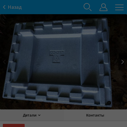
Назад
Prev
Next
1
из
6
Детали
Контакты