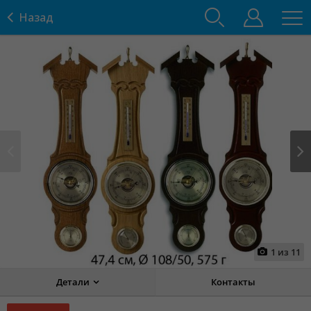
Назад
Prev
Next
1
из
11
Детали
Контакты