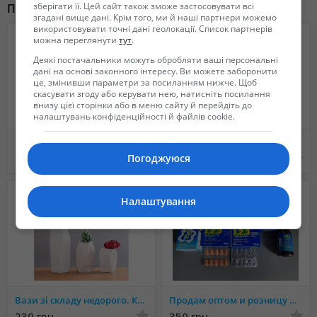
http://podveski.com.ua/ru/category/pogodnye-stancii-mehanicheskie-8
зберігати її. Цей сайт також зможе застосовувати всі
Похожие объявления
Желаем приятных покупок!
згадані вище дані. Крім того, ми й наші партнери можемо
використовувати точні дані геолокації. Список партнерів
можна переглянути
тут
.
Деякі постачальники можуть обробляти ваші персональні
дані на основі законного інтересу. Ви можете заборонити
це, змінивши параметри за посиланням нижче. Щоб
скасувати згоду або керувати нею, натисніть посилання
внизу цієї сторінки або в меню сайту й перейдіть до
налаштувань конфіденційності й файлів cookie.
Стики terea для iqos iluma
Корпусные полиуретановые ульи от производителя.
Погоджуюся
1 000 грн.
1 700 грн.
Налаштування
Вази зі складу недорого. Купити керамічні вази для квітів Київ, Одесса, Дніпро, Львів
Продам оптом и розницу ЕГИПЕТСКИЕ таблетки и сироп (1, 2, 3 ONE, TWO, THREE)
230 грн.
350 грн.