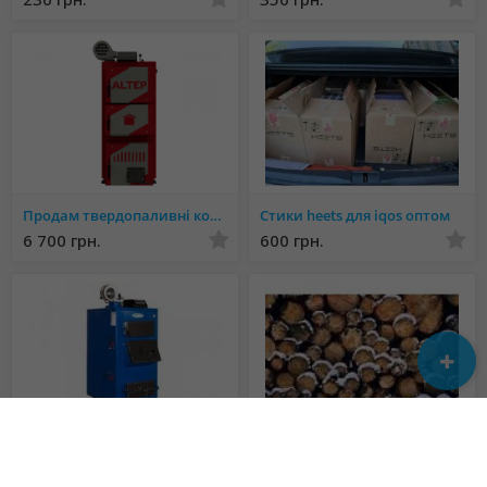
Продам твердопаливні котли та теплоаккумулятори ALTEP в УЖГОРОДІ
Стики heets для iqos оптом
6 700 грн.
600 грн.
Продам твердопаливні котли та теплоаккумулятори NEUS в УЖГОРОДІ
продам дрова
10 300 грн.
Не указана