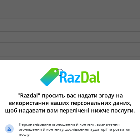
"Razdal" просить вас надати згоду на
використання ваших персональних даних,
щоб надавати вам перелічені нижче послуги.
Персоналізоване оголошення й контент, визначення
оголошення й контенту, дослідження аудиторії та розвиток
послуг