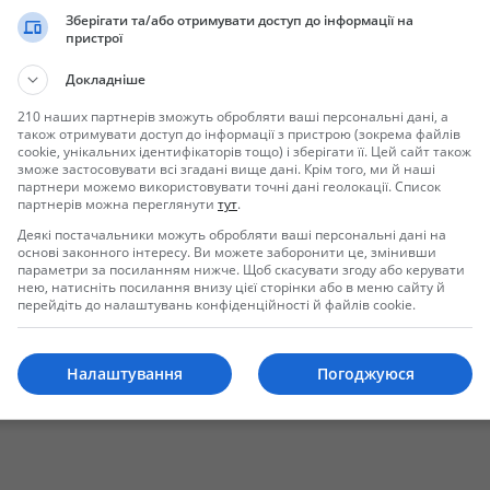
Зберігати та/або отримувати доступ до інформації на
пристрої
Докладніше
210 наших партнерів зможуть обробляти ваші персональні дані, а
також отримувати доступ до інформації з пристрою (зокрема файлів
cookie, унікальних ідентифікаторів тощо) і зберігати її. Цей сайт також
зможе застосовувати всі згадані вище дані. Крім того, ми й наші
партнери можемо використовувати точні дані геолокації. Список
партнерів можна переглянути
тут
.
Отправить сообщение
Деякі постачальники можуть обробляти ваші персональні дані на
основі законного інтересу. Ви можете заборонити це, змінивши
параметри за посиланням нижче. Щоб скасувати згоду або керувати
нею, натисніть посилання внизу цієї сторінки або в меню сайту й
перейдіть до налаштувань конфіденційності й файлів cookie.
Налаштування
Погоджуюся