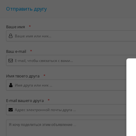
Отправить другу
Ваше имя
*
Ваш e-mail
*
Имя твоего друга
*
E-mail вашего друга
*