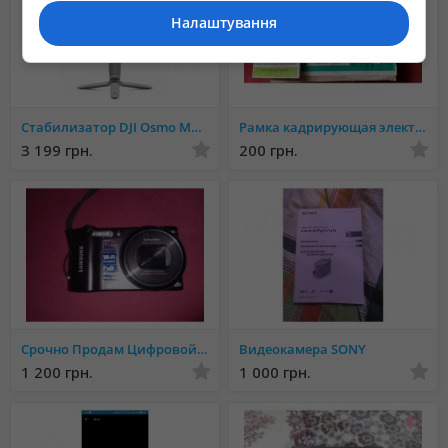
Налаштування
Стабилизатор DJI Osmo Mobile 4 SE (CP.OS.00000169.01)
Рамка кадрирующая электронная
3 199 грн.
200 грн.
Срочно Продам Цифровой фотоаппарат-камеру Samsung с WI-FI
Видеокамера SONY
1 200 грн.
1 000 грн.