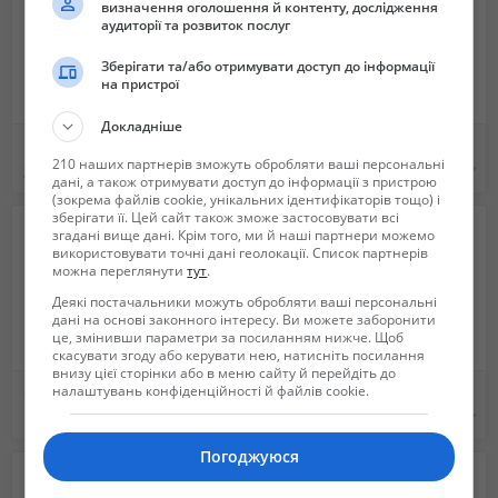
визначення оголошення й контенту, дослідження
аудиторії та розвиток послуг
Зберігати та/або отримувати доступ до інформації
на пристрої
Докладніше
Видеоплеер TOSHIBA VCP-C3CZ (пишущий)
Продам фотоаппарат с сумкой, флешкой и штативом
210 наших партнерів зможуть обробляти ваші персональні
300 грн.
7 000 грн.
дані, а також отримувати доступ до інформації з пристрою
(зокрема файлів cookie, унікальних ідентифікаторів тощо) і
зберігати її. Цей сайт також зможе застосовувати всі
згадані вище дані. Крім того, ми й наші партнери можемо
використовувати точні дані геолокації. Список партнерів
можна переглянути
тут
.
Деякі постачальники можуть обробляти ваші персональні
дані на основі законного інтересу. Ви можете заборонити
це, змінивши параметри за посиланням нижче. Щоб
скасувати згоду або керувати нею, натисніть посилання
внизу цієї сторінки або в меню сайту й перейдіть до
налаштувань конфіденційності й файлів cookie.
Суперкомплект Nikon D3400 + 2 обьектива
Продается фотоаппарат Polaroid!
14 700 грн.
600 грн.
Погоджуюся