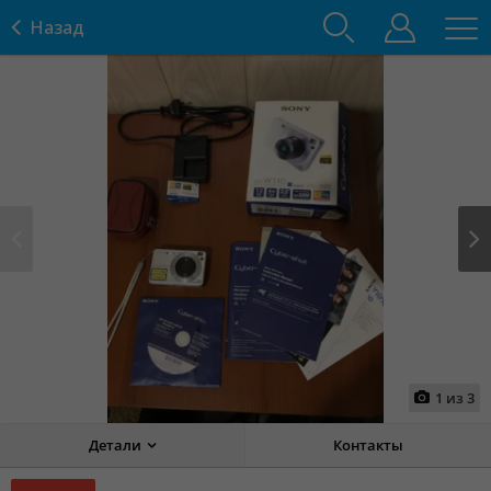
Назад
Prev
Next
1
из
3
Детали
Контакты