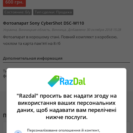
600 грн.
Состояние:
Б/у
Тип сделки:
Продажа
Фотоапарат Sony CyberShot DSC-W110
Украина, Винницкая область, Винница,
Добавлено 30 октября 2018 15:28
Фотоапарат в хорошому стані. Повний комплект з коробкою,
чохлом та карта пам'яті на 8 гб
Дополнительная информация
Тип товара для
Цифровые фотоаппараты
фото/видео
"Razdal" просить вас надати згоду на
використання ваших персональних
даних, щоб надавати вам перелічені
Похожие объявления
нижче послуги.
Персоналізоване оголошення й контент,