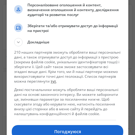
• 4 сітки, мундштук із фільтром;
Персоналізоване оголошення й контент,
• камеру для OIL, пінцет, щітку, стрижень;
визначення оголошення й контенту, дослідження
аудиторії та розвиток послуг
• інструкцію європейськими мовами.
Що можна випаровувати?
Зберігати та/або отримувати доступ до інформації
Для WAX (концентратів)
на пристрої
Для олії (Oil)
Для сухих субстанцій
Докладніше
Гарантія:
210 наших партнерів зможуть обробляти ваші персональні
Всі вапорайзери, що продаються GoodMood Vaporizers, є повністю
Аппарат холодной плазмы
Катушка на Квазар АРМ Фортуна М, М2, М3 + защита
дані, а також отримувати доступ до інформації з пристрою
справжніми і мають 1-річну гарантію на пристрій та 6-місячну
150 $
900 грн.
(зокрема файлів cookie, унікальних ідентифікаторів тощо) і
зберігати її. Цей сайт також зможе застосовувати всі
гарантію на акумулятор. GoodMood Vaporizers – це український
згадані вище дані. Крім того, ми й наші партнери можемо
роздрібний продавець преміум-класу портативних випарників,
використовувати точні дані геолокації. Список партнерів
домашніх випарників та витратних матеріалів для вапорайзерів. У
можна переглянути
тут
.
нашому інтернет-магазині представлені найкращі бренди, такі як
Деякі постачальники можуть обробляти ваші персональні
storz & bickel, pax, airistech, davinci, xmax, flowermate та інші. Ми
дані на основі законного інтересу. Ви можете заборонити
це, змінивши параметри за посиланням нижче. Щоб
постійно тестуємо нові моделі, щоб запропонувати вам найкраще зі
скасувати згоду або керувати нею, натисніть посилання
світу вапорайзерів.
внизу цієї сторінки або в меню сайту й перейдіть до
налаштувань конфіденційності й файлів cookie.
Що всередині коробки?
• Випарник Air pen
Новый Портативный Pentax PocketJet Brother PocketJet PJ-522, для тату, бизнеса
Портативный Pentax PocketJet Brother PocketJet PJ-523 для тату и бизнеса
• Інструмент для набивання та розпушування
8 500 грн.
4 500 грн.
Погоджуюся
• Кабель USB