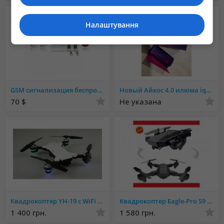
• Капсула для олії (OIL) та WAX (концентратів)
• Мундштук
Налаштування
• Пінцет
• Сітки (фільтри)
• Щітка для чищення
GSM сигнализация беспроводная BSE-960 (GSM G10A) комплект
Новый Айкос 4.0 илюма iqos iluma prime
70 $
Не указана
Квадрокоптер YH-19 c WiFi камерой. складывающийся корпус
Квадрокоптер Eagle-Pro S9 c WiFi камерой. складывающийся корпус
1 400 грн.
1 580 грн.