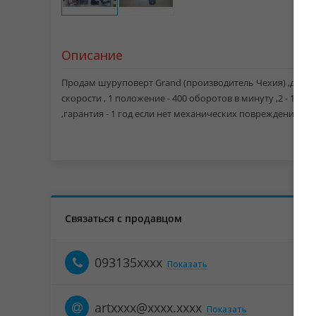
Описание
Продам шуруповерт Grand (производитель Чехия) ,две ба
скорости , 1 положение - 400 оборотов в минуту ,2 - 140
,гарантия - 1 год если нет механических повреждений .
Связаться с продавцом
093135xxxx
Показать
artxxxx@xxxx.xxxx
Показать