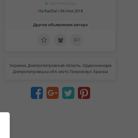
Частное лицо
На RazDal c 06 Ноя 2018
Другие объявления автора
Украина, Днепропетровская область, Орджоникидзе
Дніпропетровська обл. місто Покров вул. Красіна