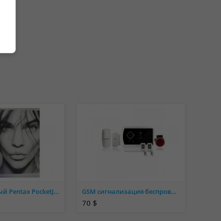
Портативный Pentax PocketJet Brother PocketJet PJ-523 для тату и бизнеса
GSM сигнализация беспроводная BSE-960 (GSM G10A) комплект
70 $