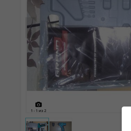
Prev
1
-
1
из
2