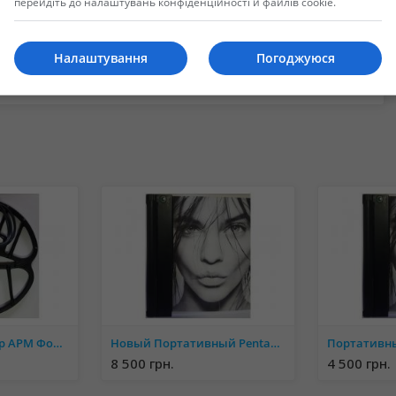
перейдіть до налаштувань конфіденційності й файлів cookie.
Налаштування
Погоджуюся
ойти в систему или зарегистрировать новую учетную запись.
Катушка на Квазар АРМ Фортуна М, М2, М3 + защита
Новый Портативный Pentax PocketJet Brother PocketJet PJ-522, для тату, бизнеса
8 500 грн.
4 500 грн.