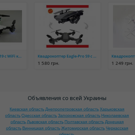
Квадрокоптер YH-19 c WiFi камерой. складывающийся корпус
Квадрокоптер Eagle-Pro S9 c WiFi камерой. складывающийся корпус
1 580 грн.
1 249 грн.
Объявления со всей Украины
Киевская область
Днепропетровская область
Харьковская
область
Одесская область
Запорожская область
Николаевская
область
Львовская область
Полтавская область
Донецкая
область
Винницкая область
Житомирская область
Черкасская
область