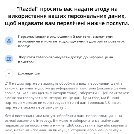
"Razdal" просить вас надати згоду на
використання ваших персональних даних,
щоб надавати вам перелічені нижче послуги.
тареии литий ионные ,время зарядки - один час, два положения
Персоналізоване оголошення й контент, визначення
оголошення й контенту, дослідження аудиторії та розвиток
0 об.мин.Съемный патрон , состояние нового ,в работе был неделю
послуг
Зберігати та/або отримувати доступ до інформації на
пристрої
Докладніше
210 наших партнерів зможуть обробляти ваші персональні дані, а
також отримувати доступ до інформації з пристрою (зокрема файлів
cookie, унікальних ідентифікаторів тощо) і зберігати її. Цей сайт також
зможе застосовувати всі згадані вище дані. Крім того, ми й наші
партнери можемо використовувати точні дані геолокації. Список
партнерів можна переглянути
тут
.
Деякі постачальники можуть обробляти ваші персональні дані на
основі законного інтересу. Ви можете заборонити це, змінивши
параметри за посиланням нижче. Щоб скасувати згоду або керувати
нею, натисніть посилання внизу цієї сторінки або в меню сайту й