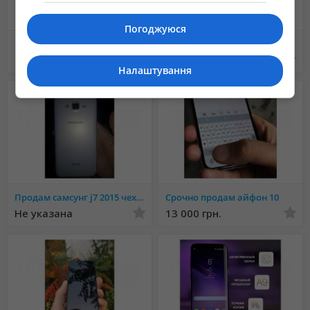
Погоджуюся
iPhone чохли
продам телефон смартфон самсунг 7272
40 грн.
600 грн.
Налаштування
Продам самсунг j7 2015 чехлы в подарок
Срочно продам айфон 10
Не указана
13 000 грн.