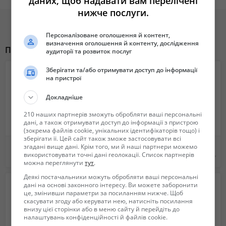
даних, щоб надавати вам перелічені
відписувати.
нижче послуги.
Ціна на відновлений iPhone на 30-40% нижча, аніж на новий, а стан
Персоналізоване оголошення й контент,
такий самий!
визначення оголошення й контенту, дослідження
Похожие объявления
аудиторії та розвиток послуг
Зберігати та/або отримувати доступ до інформації
на пристрої
Докладніше
210 наших партнерів зможуть обробляти ваші персональні
дані, а також отримувати доступ до інформації з пристрою
(зокрема файлів cookie, унікальних ідентифікаторів тощо) і
зберігати її. Цей сайт також зможе застосовувати всі
Именные чехлы
Продам мобилние телифони
згадані вище дані. Крім того, ми й наші партнери можемо
використовувати точні дані геолокації. Список партнерів
199 грн.
3 800 грн.
можна переглянути
тут
.
Деякі постачальники можуть обробляти ваші персональні
дані на основі законного інтересу. Ви можете заборонити
це, змінивши параметри за посиланням нижче. Щоб
скасувати згоду або керувати нею, натисніть посилання
внизу цієї сторінки або в меню сайту й перейдіть до
налаштувань конфіденційності й файлів cookie.