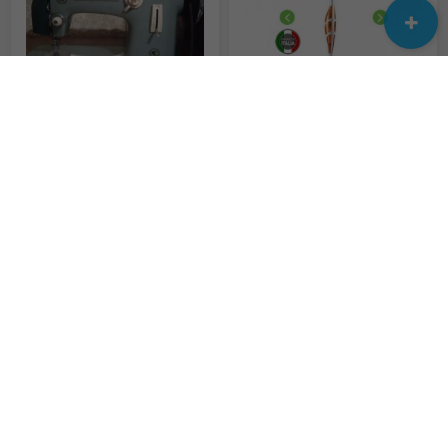
швейная машинка Чайка 2
Акция!!! Суперлегкий и экономичный итальянский ручной пылесос
500 грн.
3 000 грн.
Паропылесос Kärcher
Продаємо нові та вживані запчастини до пральних машин
16 000 грн.
Не указана