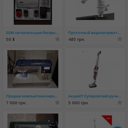
GSM сигнализация беспроводная BSE-950 (GSM 10A комплект)
Проточный водонагреватель Delimano электрический на кран смеситель бойлер
50 $
485 грн.
Продам компьютенизированную машину
Акция!!! Суперлегкий ручной пылесос Rowenta Air Force Estrime Silente
7 000 грн.
5 000 грн.