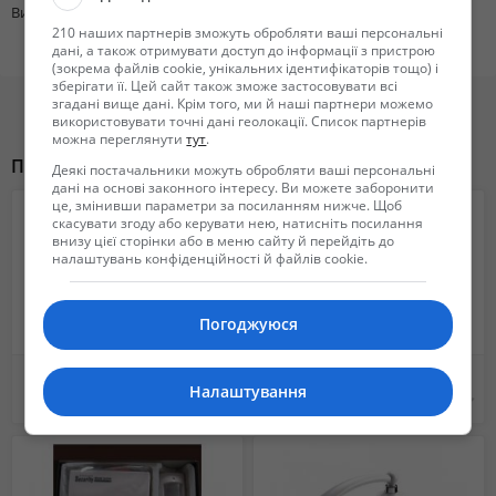
Вид техники
Стиральные машины
210 наших партнерів зможуть обробляти ваші персональні
дані, а також отримувати доступ до інформації з пристрою
(зокрема файлів cookie, унікальних ідентифікаторів тощо) і
зберігати її. Цей сайт також зможе застосовувати всі
згадані вище дані. Крім того, ми й наші партнери можемо
використовувати точні дані геолокації. Список партнерів
можна переглянути
тут
.
Похожие объявления
Деякі постачальники можуть обробляти ваші персональні
дані на основі законного інтересу. Ви можете заборонити
це, змінивши параметри за посиланням нижче. Щоб
скасувати згоду або керувати нею, натисніть посилання
внизу цієї сторінки або в меню сайту й перейдіть до
налаштувань конфіденційності й файлів cookie.
Погоджуюся
Видеокамера IP цветная купольная JVS-N83-HY 2 MP c ИК подсветкой
Стиральная машинка б/у в отличном состоянии
Налаштування
45 $
4 000 грн.