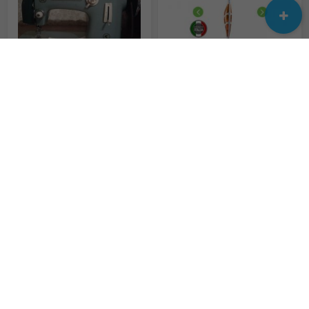
швейная машинка Чайка 2
Акция!!! Суперлегкий и экономичный итальянский ручной пылесос
500 грн.
3 000 грн.
Паропылесос Kärcher
Продаємо нові та вживані запчастини до пральних машин
16 000 грн.
Не указана