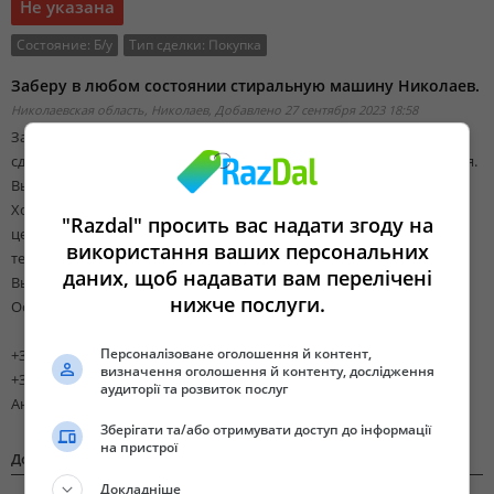
Не указана
Состояние:
Б/у
Тип сделки:
Покупка
Заберу в любом состоянии стиральную машину Николаев.
Николаевская область, Николаев,
Добавлено 27 сентября 2023 18:58
Заберу в любом состоянии стиральную машину Николаев. Куда
сдать сломанную стиралку. Купим холодильник в день обращения.
Вывоз, скупка и утилизация старой бытовой техники.
Холодильники, стиральные машины, любая быттехника. Точная
"Razdal" просить вас надати згоду на
цена зависит от марки, возраста, состояния и работоспособности
використання ваших персональних
техники.
даних, щоб надавати вам перелічені
Вывоз гаражей, ангаров, кладовых, складов.
нижче послуги.
Освободитесь от хлама, заработав при этом! Звоните
Персоналізоване оголошення й контент,
+380661955846,
визначення оголошення й контенту, дослідження
+380936843720
аудиторії та розвиток послуг
Андрей Иванович
Зберігати та/або отримувати доступ до інформації
на пристрої
Дополнительная информация
Докладніше