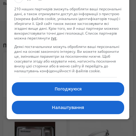
Вид техники
Стиральные машины
210 наших партнерів зможуть обробляти ваші персональні
дані, а також отримувати доступ до інформації з пристрою
(зокрема файлів cookie, унікальних ідентифікаторів тощо) і
зберігати її. Цей сайт також зможе застосовувати всі
згадані вище дані. Крім того, ми й наші партнери можемо
використовувати точні дані геолокації. Список партнерів
можна переглянути
тут
.
Похожие объявления
Деякі постачальники можуть обробляти ваші персональні
дані на основі законного інтересу. Ви можете заборонити
це, змінивши параметри за посиланням нижче. Щоб
скасувати згоду або керувати нею, натисніть посилання
внизу цієї сторінки або в меню сайту й перейдіть до
налаштувань конфіденційності й файлів cookie.
Погоджуюся
Видеокамера IP цветная купольная JVS-N83-HY 2 MP c ИК подсветкой
Стиральная машинка б/у в отличном состоянии
Налаштування
45 $
4 000 грн.