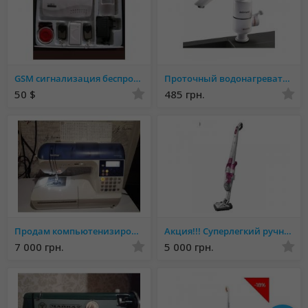
GSM сигнализация беспроводная BSE-950 (GSM 10A комплект)
Проточный водонагреватель Delimano электрический на кран смеситель бойлер
50 $
485 грн.
Продам компьютенизированную машину
Акция!!! Суперлегкий ручной пылесос Rowenta Air Force Estrime Silente
7 000 грн.
5 000 грн.