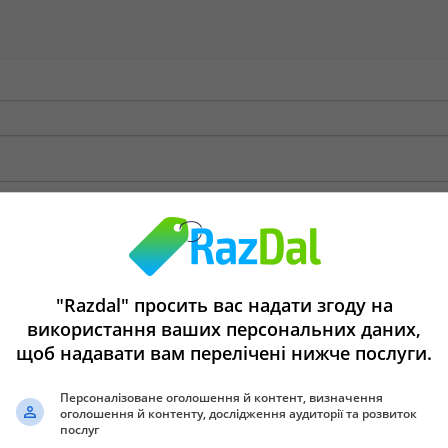
"Razdal" просить вас надати згоду на
використання ваших персональних даних,
щоб надавати вам перелічені нижче послуги.
Персоналізоване оголошення й контент, визначення
оголошення й контенту, дослідження аудиторії та розвиток
послуг