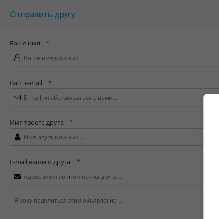
Отправить другу
Ваше имя
*
Ваш e-mail
*
Имя твоего друга
*
E-mail вашего друга
*