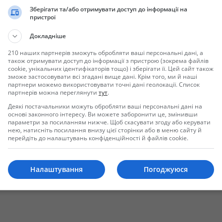
Зберігати та/або отримувати доступ до інформації на
пристрої
Докладніше
210 наших партнерів зможуть обробляти ваші персональні дані, а
також отримувати доступ до інформації з пристрою (зокрема файлів
cookie, унікальних ідентифікаторів тощо) і зберігати її. Цей сайт також
зможе застосовувати всі згадані вище дані. Крім того, ми й наші
партнери можемо використовувати точні дані геолокації. Список
партнерів можна переглянути
тут
.
Отправить сообщение
Деякі постачальники можуть обробляти ваші персональні дані на
основі законного інтересу. Ви можете заборонити це, змінивши
параметри за посиланням нижче. Щоб скасувати згоду або керувати
нею, натисніть посилання внизу цієї сторінки або в меню сайту й
перейдіть до налаштувань конфіденційності й файлів cookie.
Налаштування
Погоджуюся