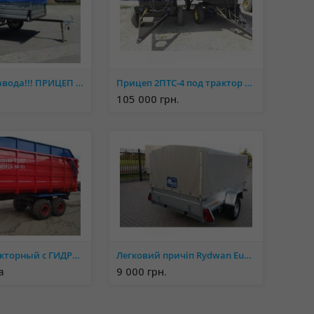
АКЦИЯ от завода!!! ПРИЦЕП ЛЕВ-18!!!
Прицеп 2ПТС-4 под трактор МТЗ, ЮМЗ
105 000 грн.
Прицеп тракторный с ГИДРОБОРТОМ 2ПТС-16. В наличии.
Легковий причіп Rydwan Euro A-750 (2x1,3)
а
9 000 грн.