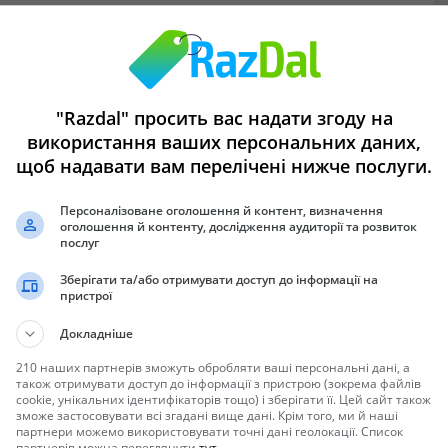
"Razdal" просить вас надати згоду на
овані борти причепа . Рама- грунт+емаль. Нова модель причепа,
використання ваших персональних даних,
щоб надавати вам перелічені нижче послуги.
Персоналізоване оголошення й контент, визначення
оголошення й контенту, дослідження аудиторії та розвиток
послуг
ними та фізичними особами. Надаємо повний пакет документів для
Зберігати та/або отримувати доступ до інформації на
пристрої
Докладніше
210 наших партнерів зможуть обробляти ваші персональні дані, а
також отримувати доступ до інформації з пристрою (зокрема файлів
cookie, унікальних ідентифікаторів тощо) і зберігати її. Цей сайт також
зможе застосовувати всі згадані вище дані. Крім того, ми й наші
партнери можемо використовувати точні дані геолокації. Список
партнерів можна переглянути
тут
.