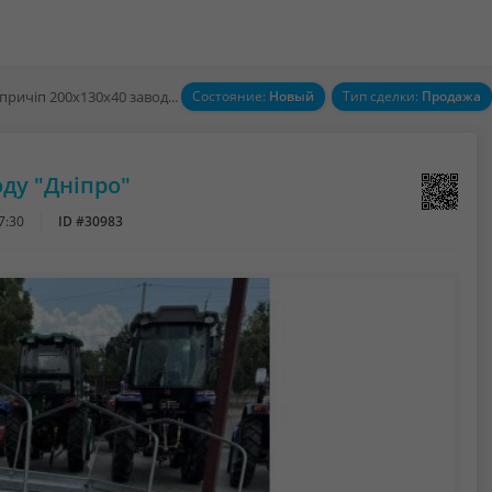
Одновісний причіп 200х130х40 заводу "Дніпро"
Состояние:
Новый
Тип сделки:
Продажа
ду "Дніпро"
7:30
ID #30983