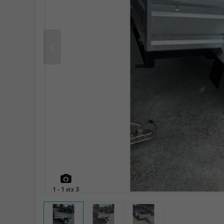
Prev
1
-
1
из
3