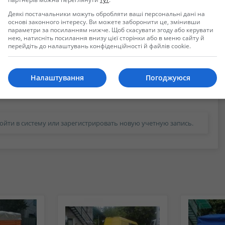
Деякі постачальники можуть обробляти ваші персональні дані на
основі законного інтересу. Ви можете заборонити це, змінивши
параметри за посиланням нижче. Щоб скасувати згоду або керувати
нею, натисніть посилання внизу цієї сторінки або в меню сайту й
перейдіть до налаштувань конфіденційності й файлів cookie.
Налаштування
Погоджуюся
ойти в систему или зарегистрировать новую учетную запись.