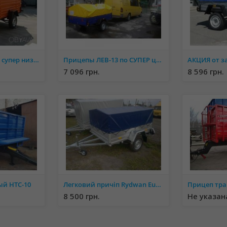
ПРИЦЕП ЛЕВ-26 по супер низкой цене от завода производителя
Прицепы ЛЕВ-13 по СУПЕР ценам от завода производителя
7 096 грн.
8 596 грн.
ый НТС-10
Легковий причіп Rydwan Euro A-750 (1,8x1,3)
8 500 грн.
Не указан