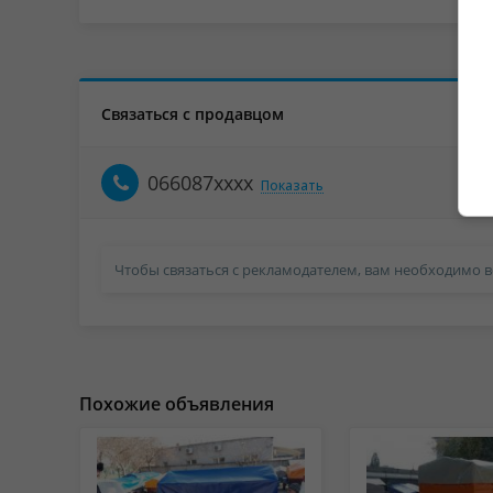
Связаться с продавцом
066087xxxx
Показать
Чтобы связаться с рекламодателем, вам необходимо в
Похожие объявления