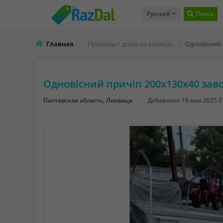
Русский
Поиск
Главная
Прицепы / дома на колесах
Одновісний причіп 200х130х40 заво
Полтавская область, Лохвица
Добавлено
16 мая 2025 0