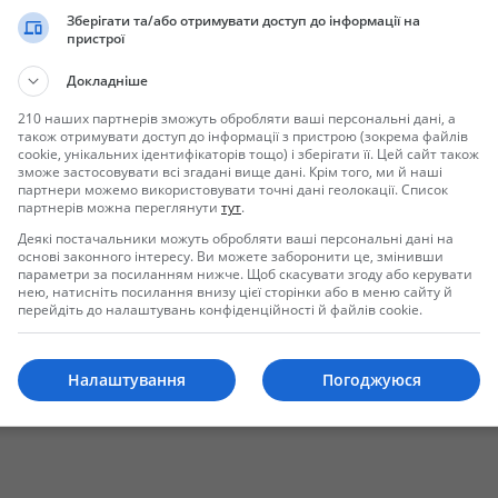
Зберігати та/або отримувати доступ до інформації на
пристрої
Докладніше
210 наших партнерів зможуть обробляти ваші персональні дані, а
також отримувати доступ до інформації з пристрою (зокрема файлів
cookie, унікальних ідентифікаторів тощо) і зберігати її. Цей сайт також
зможе застосовувати всі згадані вище дані. Крім того, ми й наші
партнери можемо використовувати точні дані геолокації. Список
партнерів можна переглянути
тут
.
Отправить сообщение
Деякі постачальники можуть обробляти ваші персональні дані на
основі законного інтересу. Ви можете заборонити це, змінивши
параметри за посиланням нижче. Щоб скасувати згоду або керувати
нею, натисніть посилання внизу цієї сторінки або в меню сайту й
перейдіть до налаштувань конфіденційності й файлів cookie.
Налаштування
Погоджуюся