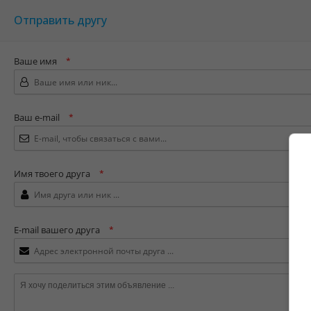
Отправить другу
Ваше имя
*
Ваш e-mail
*
Имя твоего друга
*
E-mail вашего друга
*