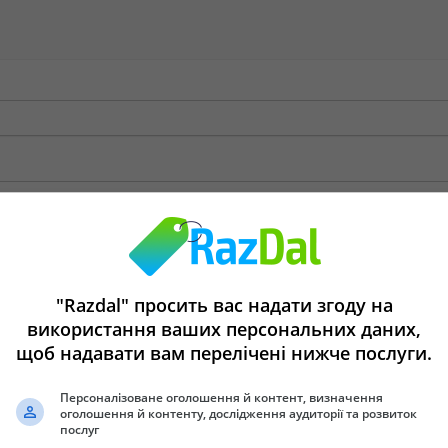
"Razdal" просить вас надати згоду на
використання ваших персональних даних,
щоб надавати вам перелічені нижче послуги.
Персоналізоване оголошення й контент, визначення
оголошення й контенту, дослідження аудиторії та розвиток
послуг