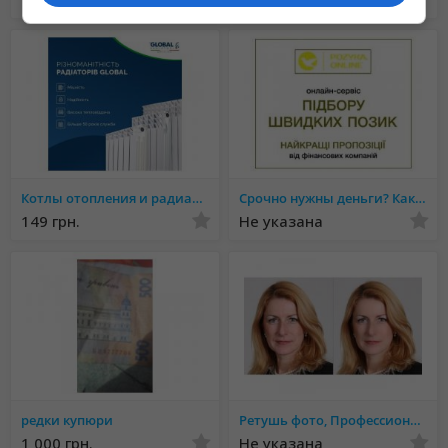
Котлы отопления и радиаторы отопления от поставщика - ОПТ
Срочно нужны деньги? Как быть?! Где взять? Читай тут!
149 грн.
Не указана
редки купюри
Ретушь фото, Профессиональная обработка фото
1 000 грн.
Не указана