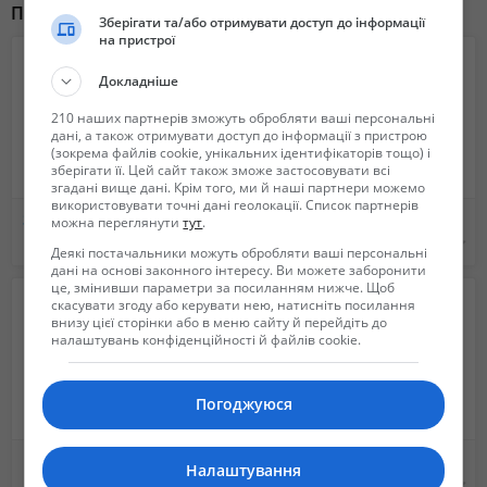
Старт даного бізнесу особливо вигідний в період напередодні
Похожие объявления
Зберігати та/або отримувати доступ до інформації
зимових свят (листопад - лютий) тому що саме на цей період року
на пристрої
припадають максимальні продажі.
Деталі надішлемо на е-мейл, або по тел.
Докладніше
210 наших партнерів зможуть обробляти ваші персональні
дані, а також отримувати доступ до інформації з пристрою
(зокрема файлів cookie, унікальних ідентифікаторів тощо) і
зберігати її. Цей сайт також зможе застосовувати всі
згадані вище дані. Крім того, ми й наші партнери можемо
використовувати точні дані геолокації. Список партнерів
3DНакидки на Панель приборов. Защищает от солнечных воздествий
Сотрудничество. Оптовая продажа Автокаталог "Логотипы автомобилей мира"
можна переглянути
тут
.
Не указана
Не указана
Деякі постачальники можуть обробляти ваші персональні
дані на основі законного інтересу. Ви можете заборонити
це, змінивши параметри за посиланням нижче. Щоб
скасувати згоду або керувати нею, натисніть посилання
внизу цієї сторінки або в меню сайту й перейдіть до
налаштувань конфіденційності й файлів cookie.
Погоджуюся
100уе через 140 дней+77уе=177уе.
КРЕДИТЫ, КРЕДИТНЫЕ КАРТЫ, ПЕРЕКРИДИТОВАНИЕ
Налаштування
Бесплатно
Бесплатно