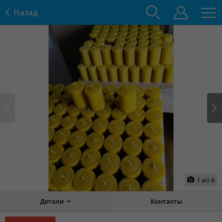
Назад
Prev
Next
1
из
6
Детали
Контакты