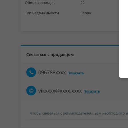
Общая площадь
22
Тип недвижимости
Гараж
Связаться с продавцом
096788xxxx
Показать
vikxxxx@xxxx.xxxx
Показать
Чтобы связаться с рекламодателем, вам необходимо в