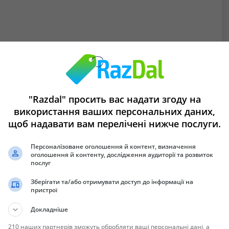
аль.
"Razdal" просить вас надати згоду на
використання ваших персональних даних,
щоб надавати вам перелічені нижче послуги.
Персоналізоване оголошення й контент, визначення
оголошення й контенту, дослідження аудиторії та розвиток
вок
послуг
Зберігати та/або отримувати доступ до інформації на
пристрої
Докладніше
210 наших партнерів зможуть обробляти ваші персональні дані, а