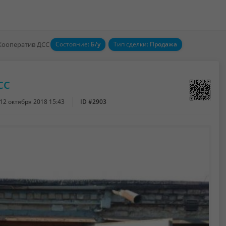
Кооператив ДСС
Состояние:
Б/у
Тип сделки:
Продажа
СС
12 октября 2018 15:43
ID #2903