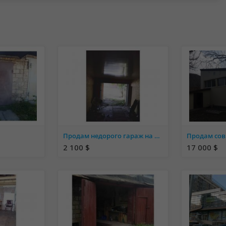
Продам недорого гараж на Кима
Продам сов
2 100 $
17 000 $