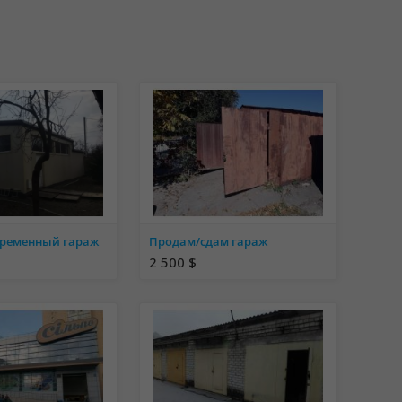
ременный гараж
Продам/сдам гараж
2 500 $