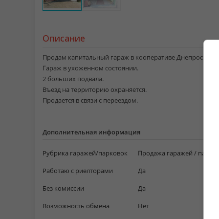
Описание
Продам капитальный гараж в кооперативе Днепроспецст
Гараж в ухоженном состоянии.
2 больших подвала.
Въезд на территорию охраняется.
Продается в связи с переездом.
Дополнительная информация
Рубрика гаражей/парковок
Продажа гаражей / парко
Работаю с риелторами
Да
Без комиссии
Да
Возможность обмена
Нет