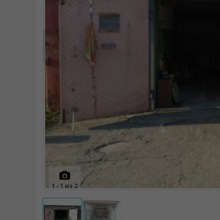
Prev
1
-
1
из
2