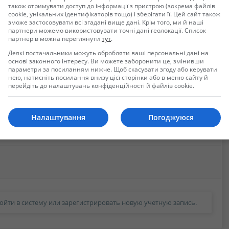
також отримувати доступ до інформації з пристрою (зокрема файлів
cookie, унікальних ідентифікаторів тощо) і зберігати її. Цей сайт також
зможе застосовувати всі згадані вище дані. Крім того, ми й наші
партнери можемо використовувати точні дані геолокації. Список
партнерів можна переглянути
тут
.
Деякі постачальники можуть обробляти ваші персональні дані на
основі законного інтересу. Ви можете заборонити це, змінивши
параметри за посиланням нижче. Щоб скасувати згоду або керувати
нею, натисніть посилання внизу цієї сторінки або в меню сайту й
перейдіть до налаштувань конфіденційності й файлів cookie.
Налаштування
Погоджуюся
ойти в систему или зарегистрировать новую учетную запись.