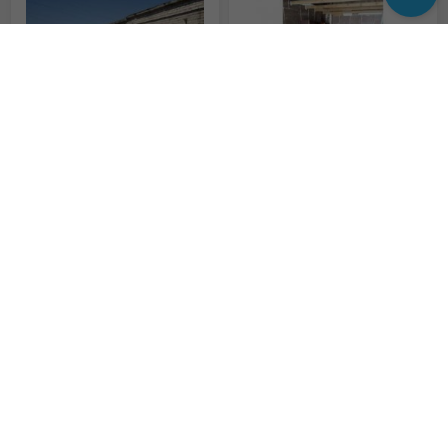
Аренда гаража на 6 м-ців або на 1 рік по 35$/міс.за договором аренды с 7.12.2018 г.
Продам гараж
35 $
5 000 $
Продаж місць в підземному паркінгу
Продам гараж Караваевы дачи
15 000 $
5 400 $