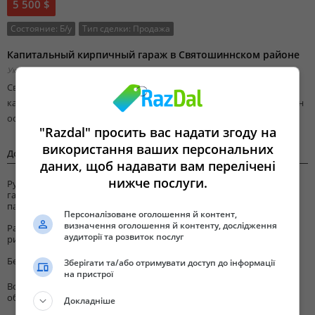
5 500 $
Состояние:
Б/у
Тип сделки:
Продажа
Капитальный кирпичный гараж в Святошиннском районе
Украина, Киевская область, Киев,
Добавлено 11 октября 2018 01:11
Святошинский район Галаганы метро Берестейская как ориентир
капитальный кирпичный гараж в кооперативе подвал яма утеплен
освещение приватизирован состояние хорошее
"Razdal" просить вас надати згоду на
використання ваших персональних
Дополнительная информация
даних, щоб надавати вам перелічені
нижче послуги.
Рубрика
Продажа гаражей / парковок
гаражей/
парковок
Персоналізоване оголошення й контент,
визначення оголошення й контенту, дослідження
Работаю с
Да
аудиторії та розвиток послуг
риелторами
Без комиссии
Да
Зберігати та/або отримувати доступ до інформації
на пристрої
Возможность
Нет
обмена
Докладніше