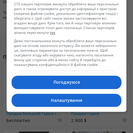
Общая площадь
22
210 наших партнерів зможуть обробляти ваші персональні
дані, а також отримувати доступ до інформації з пристрою
Тип
Гараж
(зокрема файлів cookie, унікальних ідентифікаторів тощо) і
недвижимости
зберігати її. Цей сайт також зможе застосовувати всі
згадані вище дані. Крім того, ми й наші партнери можемо
використовувати точні дані геолокації. Список партнерів
можна переглянути
тут
.
Деякі постачальники можуть обробляти ваші персональні
дані на основі законного інтересу. Ви можете заборонити
це, змінивши параметри за посиланням нижче. Щоб
скасувати згоду або керувати нею, натисніть посилання
Похожие объявления
внизу цієї сторінки або в меню сайту й перейдіть до
налаштувань конфіденційності й файлів cookie.
Погоджуюся
Налаштування
Продам большой Гараж с подвалом, недорого, Гаёк, Белая Церковь
Продам гараж
Бесплатно
2 900 $