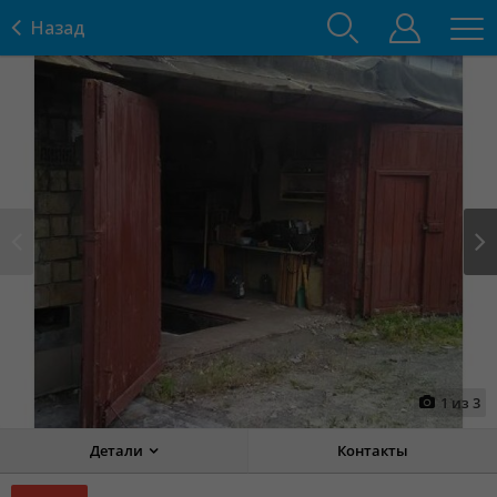
Назад
Prev
Next
1
из
3
Детали
Контакты