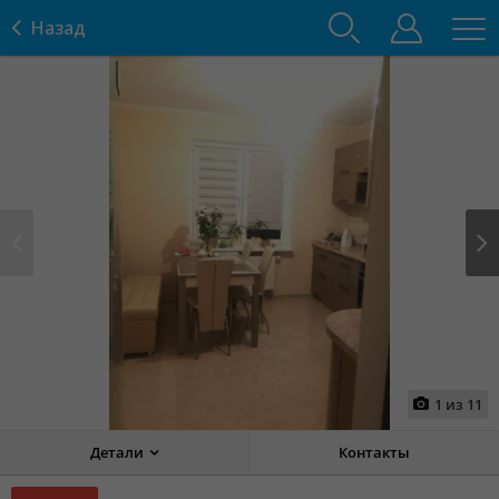
Назад
Prev
Next
1
из
11
Детали
Контакты