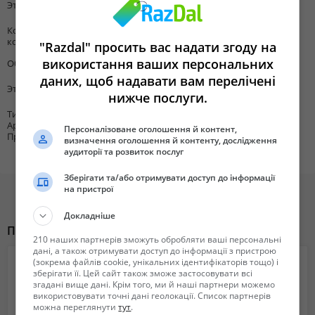
холл, коридор, ванная) плитка Испания в комнатах ламинат
Этаж
10
Германия. Вся разводка сантехники Rexau. Смесители Vidima
Количество
2
Болгария, ванная Ravak. Квартира полностью меблирована:
комнат
"Razdal" просить вас надати згоду на
встроенная кухня, вся необходимая бытовая техника: холодильник,
використання ваших персональних
Общая площадь
75
духовка, электрическая плита, варочная поверхность,
даних, щоб надавати вам перелічені
посудомоечная машина Electrolux, бойлер на 80 литров, большая
Этажность
25
нижче послуги.
двуспальная кровать, встроенный шкаф, гардеробная комната, с/у
раздельный, балкон застеклен. Дом 2016 года постройки,
Тип объекта
Квартира
Аренды /
застройщик - ДБК-4. В доме два пассажирских и один грузовой
Персоналізоване оголошення й контент,
Продажи
визначення оголошення й контенту, дослідження
лифты. Отлично развита инфраструктура: рядом школы, детсады,
аудиторії та розвиток послуг
магазины, кафе, рестораны, супермаркет Novus, ТРЦ RETROVILLE,
остановки общественного транспорта и маршрутных такси.
Зберігати та/або отримувати доступ до інформації
на пристрої
Хорошая транспортная развязка, до станции метро "Оболонь","
Сырец", "Нивки", Петровка- 12 минут общественным транспортом.
Докладніше
Троллейбус: 5, автобус: 102, маршрутки 455, 465, 502, 581. Возможен
Похожие объявления
торг! Предоставляется помощь в кредитовании. Код обьекта: SF-
210 наших партнерів зможуть обробляти ваші персональні
дані, а також отримувати доступ до інформації з пристрою
843-594
(зокрема файлів cookie, унікальних ідентифікаторів тощо) і
зберігати її. Цей сайт також зможе застосовувати всі
Компанія: АН Столичный Квартал
згадані вище дані. Крім того, ми й наші партнери можемо
використовувати точні дані геолокації. Список партнерів
можна переглянути
тут
.