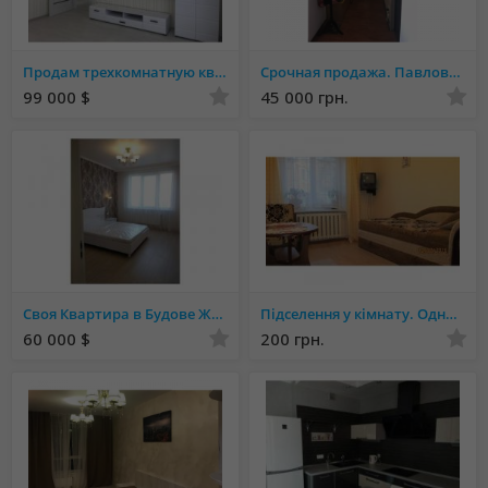
Продам трехкомнатную квартиру ЖК Альтаир / Люстдорфская дор
Срочная продажа. Павлово поле. Деревянко 17. 45500$ торг
99 000 $
45 000 грн.
Своя Квартира в Будове ЖК Апельсин 1к с Ремонтом
Підселення у кімнату. Одна кімната для 1 особи. Львів. Власниця.
60 000 $
200 грн.