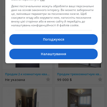
Деякі постачальники можуть обробляти ваші персональні
дані на основі законного інтересу. Ви можете заборонити
це, змінивши параметри за посиланням нижче. Щоб
скасувати згоду або керувати нею, натисніть посилання
ЖК "Уютный квартал" квартира с ремонтом 37 м2
Пентхаус вашей мечты!!! Большая терраса, шикарный вид на лес и озеро
внизу цієї сторінки або в меню сайту й перейдіть до
налаштувань конфіденційності й файлів cookie.
32 500 $
1 905 000 грн.
Погоджуюся
Налаштування
Продам 2-х комнатную квартиру
Продам трехкомнатную квартиру ЖК Альтаир / Люстдорфская дор
Не указана
99 000 $