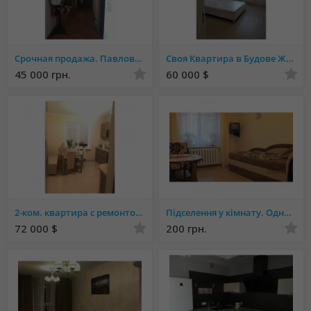
Срочная продажа. Павлово поле. Деревянко 17. 45500$ торг
Своя Квартира в Будове ЖК Апельсин 1к с Ремонтом
45 000 грн.
60 000 $
2-ком. квартира с ремонтом в ЖК "Кристер Град",Подол
Підселення у кімнату. Одна кімната для 1 особи. Львів. Власниця.
72 000 $
200 грн.