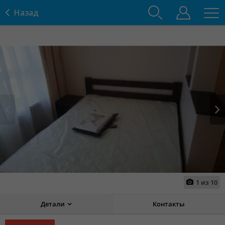
Назад
Prev
Next
1
из
10
Детали
Контакты