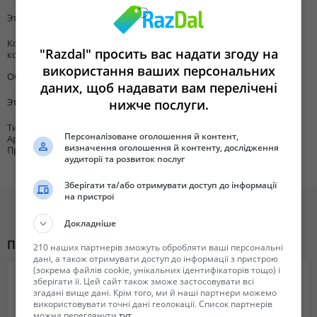
Кондиционер
Ванна
Этаж
20
Гардероб
Количество
1
Однокомнатная квартира в новом доме, на Армянской 6. Метро
"Razdal" просить вас надати згоду на
комнат
Вырлица 400 метро. В квартире прекрасный вид из окна. В спальне
використання ваших персональних
Общая площадь
48
установлена двуспальная кровать с ортопедическим матрасом и
даних, щоб надавати вам перелічені
раскладной диван, кондиционер, плазменный телевизор. В
Этажность
26
нижче послуги.
квартире есть гардеробная и большой шкаф-купе в прихожей.
Сдается впервые, абсолютно все новое. Дополнительная
Тип объекта
Квартира
Персоналізоване оголошення й контент,
Аренды /
комплектация квартиры нужными вещами - оговаривается!
визначення оголошення й контенту, дослідження
Продажи
аудиторії та розвиток послуг
RF-799-109
Зберігати та/або отримувати доступ до інформації
на пристрої
Компанія: АН Столичный Квартал
Докладніше
Похожие объявления
210 наших партнерів зможуть обробляти ваші персональні
дані, а також отримувати доступ до інформації з пристрою
(зокрема файлів cookie, унікальних ідентифікаторів тощо) і
зберігати її. Цей сайт також зможе застосовувати всі
згадані вище дані. Крім того, ми й наші партнери можемо
використовувати точні дані геолокації. Список партнерів
можна переглянути
тут
.