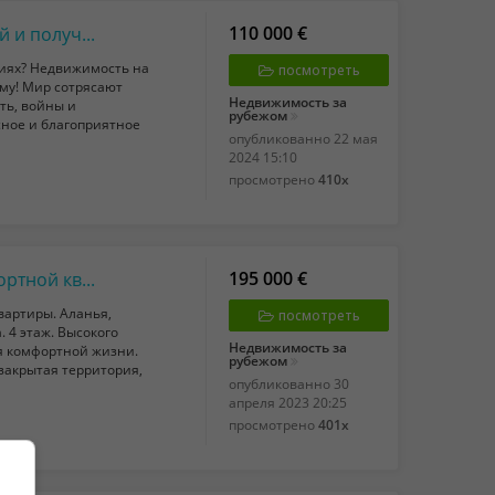
110 000 €
Недвижимость на Кипре для инвестиций и получения ВНЖ
иях? Недвижимость на
посмотреть
му! Мир сотрясают
Недвижимость за
ть, войны и
рубежом
сное и благоприятное
опубликованно
22 мая
2024 15:10
просмотрено
410x
195 000 €
От собственника. Продажа новой комфортной квартиры 1+2. 72м2. Турция. Аланья, Ка...
вартиры. Аланья,
посмотреть
. 4 этаж. Высокого
Недвижимость за
ля комфортной жизни.
рубежом
 закрытая территория,
опубликованно
30
апреля 2023 20:25
просмотрено
401x