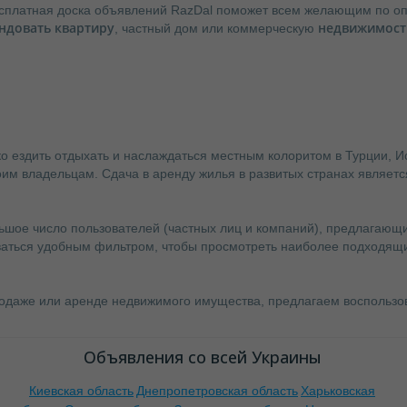
сплатная доска объявлений RazDal поможет всем желающим по опт
ндовать квартиру
недвижимость
, частный дом или коммерческую
ко ездить отдыхать и наслаждаться местным колоритом в Турции, И
им владельцам. Сдача в аренду жилья в развитых странах являетс
шое число пользователей (частных лиц и компаний), предлагающ
ваться удобным фильтром, чтобы просмотреть наиболее подходящие
даже или аренде недвижимого имущества, предлагаем воспользов
Объявления со всей Украины
Киевская область
Днепропетровская область
Харьковская