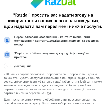
Жилой комплекс состоит из одного 12-ти этажного 
"Razdal" просить вас надати згоду на
тихом районе уютного поселка Махмутлар на второ
використання ваших персональних даних,
расстоянии всего 200 м от центральной точки город
щоб надавати вам перелічені нижче послуги.
главная улица Барбарос, на которой сосредоточены
магазины, рестораны и зн...
Персоналізоване оголошення й контент, визначення
Киев в Киевская область
оголошення й контенту, дослідження аудиторії та розвиток
Автор
Бекир Коркутан
послуг
Зберігати та/або отримувати доступ до інформації на
пристрої
Уютная квартира в центре Праги
Докладніше
Уютная квартира в центре Праги Квартира после п
полностью меблирована, находится в 10 минутах х
210 наших партнерів зможуть обробляти ваші персональні дані, а
площади. Есть кухня, установлены новые пластиков
також отримувати доступ до інформації з пристрою (зокрема файлів
электрические обогреватели. В ванной комнате име
cookie, унікальних ідентифікаторів тощо) і зберігати її. Цей сайт також
ещё один туалет отдельно. Окн...
зможе застосовувати всі згадані вище дані. Крім того, ми й наші
партнери можемо використовувати точні дані геолокації. Список
Харьков в Харьковская область
партнерів можна переглянути
тут
.
Автор
Эдуард Малярчук
Деякі постачальники можуть обробляти ваші персональні дані на
основі законного інтересу. Ви можете заборонити це, змінивши