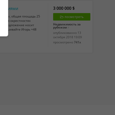
3 000 000 $
троениями
ениями, общая площадь 25
посмотреть
льше в окрестностях
Недвижимость за
ное предложение носит
рубежом
апрашивайте Игорь +48
опубликованно
13
октября 2018 19:09
просмотрено
741x