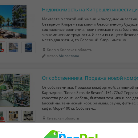
Мечтаете о спокойной жизни и выгодных инвестиц
Северном Кипре - ваш ключ к безоблачному будуще
социальные волнения, политическая нестабильнос
экономические трудности. И если вы ищете безопа
место для жизни, то Северный Кипр - именно...
Киев в Киевская область
Автор
Миласлава
От собственника. Продажа комфортной, стильной к
Каргыджак. "Konak Seaside Resort". 1+1. 72м2 Терраса
качества ремонт, мебель, бытовая техника и всё д
Бассейны, теннисный корт, хаммам, сауна, фитнес,
кафе. Море-100 м. Собствен...
Киевская область
Автор
Villir