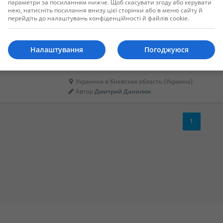
параметри за посиланням нижче. Щоб скасувати згоду або керувати
нею, натисніть посилання внизу цієї сторінки або в меню сайту й
Земельный участок с капитальными с
перейдіть до налаштувань конфіденційності й файлів cookie.
Продажа Земельный участок с капитальными стро
гектар. Строения 5 гектар. Земля расположена в По
Влоцлавека в Куявско-Поморском воеводстве. Дан
Налаштування
Погоджуюся
ознакомительный характер. Точную информацию з
537 281 464 , адрес электр...
Украинка в Киевская область (Украина)
Автор
Дмитрий Данилюк
1