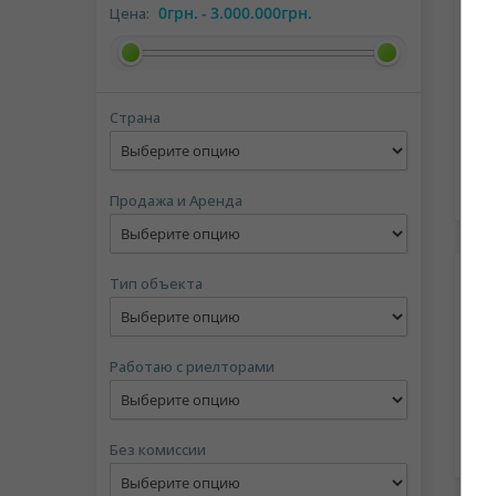
0грн.
-
3.000.000грн.
Цена:
Страна
Продажа и Аренда
Тип объекта
Работаю с риелторами
Без комиссии