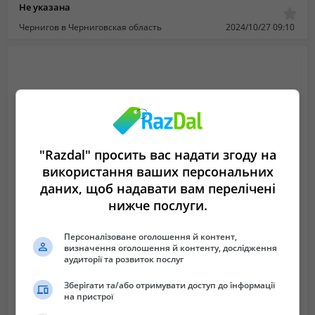
Не указана
Чернигов в Черниговская область
2024/10/27 09:10
"Razdal" просить вас надати згоду на
використання ваших персональних
даних, щоб надавати вам перелічені
нижче послуги.
Персоналізоване оголошення й контент,
визначення оголошення й контенту, дослідження
аудиторії та розвиток послуг
Зберігати та/або отримувати доступ до інформації
на пристрої
Водитель на автомобиль Газ-3307 — автоцистерна
30 000 грн.