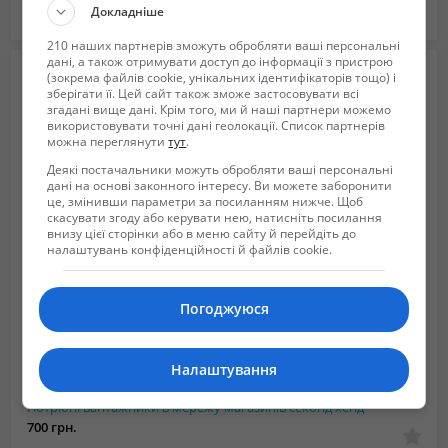
Докладніше
Харьков в Харьковская область
2024/10/16 05:10
210 наших партнерів зможуть обробляти ваші персональні
дані, а також отримувати доступ до інформації з пристрою
(зокрема файлів cookie, унікальних ідентифікаторів тощо) і
зберігати її. Цей сайт також зможе застосовувати всі
згадані вище дані. Крім того, ми й наші партнери можемо
використовувати точні дані геолокації. Список партнерів
можна переглянути
тут
.
Деякі постачальники можуть обробляти ваші персональні
дані на основі законного інтересу. Ви можете заборонити
це, змінивши параметри за посиланням нижче. Щоб
скасувати згоду або керувати нею, натисніть посилання
внизу цієї сторінки або в меню сайту й перейдіть до
налаштувань конфіденційності й файлів cookie.
Погоджуюся
Налаштування
Потрібні вантажники в мережу магазинів секонд хенд
700 грн.