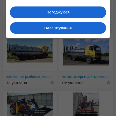
обладнання використовується для прибирання території.
Погоджуюся
Вилы для погрузки леса, бревен (лесной захват) на фронтальный погрузчик
эвакуатор Полтава евакуатор
Не указана
10 грн.
Налаштування
Щелепні вила для сінажу - конструктивні особливості
Конструкція сінажних вил дозволяє надійно утримувати,
підхоплювати і переміщати різні матеріали у не упакованому
вигляді. Для перевезення герметично упакованих матеріалів краще
використовувати захват для тюків гідравлічний, він не пошкоджує
упаковку.
Изготовим рыбовоз, молоковоз, водовоз и другие автоцистерні. Ассенизаторные машины. Обслуживание и р
Автоцистерни для молока та води. Асенізаторні машини, рибовоз. Обслуговування і ремонт
Не указана
Не указана
Силосні вила відмінно підходять для виконання робіт великого
об'єму. Механізм навішування - швидкознімний, монтаж /
демонтаж займає близько двох хвилин і не вимагає особливих
навичок тракториста.
Конструкцію виконуємо двох видів: