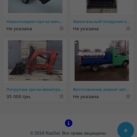
1) сінажні вила зі стаціонарним зубом;
Навантажувач кун на мини трактор.
Фронтальный погрузчик кун на минитрактор.
2) вила для сінажу зі знімним зубом.
Не указана
Не указана
Погрузчик кун на минитрактор.
Виготовлення, ремонт автоцистерн, молоковозів, водовозів, рибовозів, ассинізаторних автоцистерн
35 000 грн.
Не указана
© 2018 RazDal. Все права защищены.