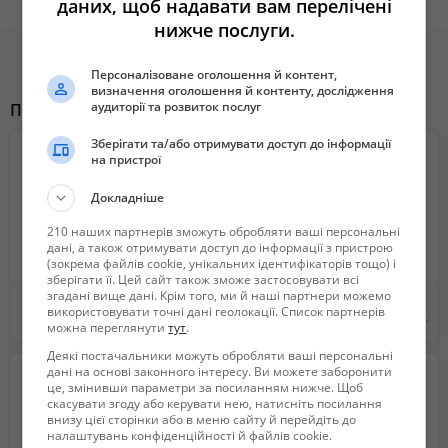
даних, щоб надавати вам перелічені
нижче послуги.
Сінажні вила - універсальне змінне обладнання для фронтального
навантажувача. Його можна використовувати як основний
робочий орган або додаткове обладнання, в залежності від сфери
Персоналізоване оголошення й контент,
визначення оголошення й контенту, дослідження
застосування. Фронтальний навантажувач КУН з сінажними вилами
аудиторії та розвиток послуг
Похожие объявления
забезпечує виконання значно більшого спектру робіт і розширює
функціональні можливості трактора.
Зберігати та/або отримувати доступ до інформації
на пристрої
Докладніше
Силосні і сінажні вила в господарстві дозволяють більш точно і
210 наших партнерів зможуть обробляти ваші персональні
набагато швидше виконувати роботу. Їх застосування буде
дані, а також отримувати доступ до інформації з пристрою
(зокрема файлів cookie, унікальних ідентифікаторів тощо) і
особливо корисним в тваринницьких фермах, де великий фронт
зберігати її. Цей сайт також зможе застосовувати всі
роботи складно виконувати вручну.
згадані вище дані. Крім того, ми й наші партнери можемо
Автоцистерны - для молока, воды и ассенизаторные машины, рыбовоз. Обслуживание и ремонт
Ассенизационная вакуумная цистерна для авто
використовувати точні дані геолокації. Список партнерів
Не указана
5 200 грн.
можна переглянути
тут
.
Деякі постачальники можуть обробляти ваші персональні
дані на основі законного інтересу. Ви можете заборонити
Головне призначення продукції - заготівля кормів для худоби на
це, змінивши параметри за посиланням нижче. Щоб
зиму. Область роботи цього обладнання в сільському господарстві
скасувати згоду або керувати нею, натисніть посилання
внизу цієї сторінки або в меню сайту й перейдіть до
не обмежується навантаженням сінажу або силосу. З його
налаштувань конфіденційності й файлів cookie.
допомогою можна вивозити гілки, гній та інші матеріали. Часто