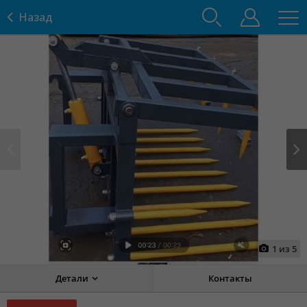
Назад
Prev
Next
1
из
5
Детали
Контакты