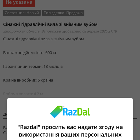
Не указана
Состояние:
Новый
Тип сделки:
Продажа
Сінажні гідравлічні вила зі знімним зубом
Запорожская область, Запорожье,
Добавлено 08 апреля 2025 21:18
Сінажні гідравлічні вила зі знімним зубом
Вантажопідйомність: 600 кг
Гарантійний термін: 18 місяців
Країна виробник: Україна
Робоча висота: 4.2 м
Стан: Новий
Дополнительная информация
Ширина захвату: 1.8 м
"Razdal" просить вас надати згоду на
Вид
Погрузчики
Спецтехники
використання ваших персональних
Маса виробу, кг: 200