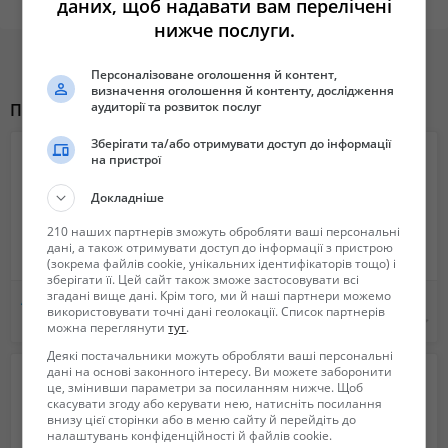
даних, щоб надавати вам перелічені
✅ Джойстик
нижче послуги.
Роль навантажувачів
Фронтальний багатофункціональний навантажувач навісного типу
Персоналізоване оголошення й контент,
визначення оголошення й контенту, дослідження
призначений для завантаження та вивантаження сипучих і
аудиторії та розвиток послуг
Похожие объявления
упакованих матеріалів. Він ефективно працює з вантажами
сільськогосподарського, комунального та промислового
Зберігати та/або отримувати доступ до інформації
призначення. Завдяки широкому вибору змінного обладнання
на пристрої
навантажувач може виконувати різноманітні завдання та значно
Докладніше
підвищувати продуктивність роботи.
210 наших партнерів зможуть обробляти ваші персональні
Чому обирають нас?
дані, а також отримувати доступ до інформації з пристрою
(зокрема файлів cookie, унікальних ідентифікаторів тощо) і
Гарантія: 12 місяців на всі навантажувачі.
зберігати її. Цей сайт також зможе застосовувати всі
Оплата: будь-яка зручна форма (передоплата, часткова, накладений
згадані вище дані. Крім того, ми й наші партнери можемо
Автоцистерны - для молока, воды и ассенизаторные машины, рыбовоз. Обслуживание и ремонт
Ассенизационная вакуумная цистерна для авто
використовувати точні дані геолокації. Список партнерів
платіж).
Не указана
5 200 грн.
можна переглянути
тут
.
Доставка: швидка доставка по Україні кур'єрськими службами.
Деякі постачальники можуть обробляти ваші персональні
Консультації: професійна підтримка у виборі моделі, враховуючи
дані на основі законного інтересу. Ви можете заборонити
потреби вашого господарства.
це, змінивши параметри за посиланням нижче. Щоб
Звертайтеся за телефоном, і наші менеджери допоможуть підібрати
скасувати згоду або керувати нею, натисніть посилання
внизу цієї сторінки або в меню сайту й перейдіть до
фронтальний навантажувач, який ідеально відповідатиме вашим
налаштувань конфіденційності й файлів cookie.
вимогам!