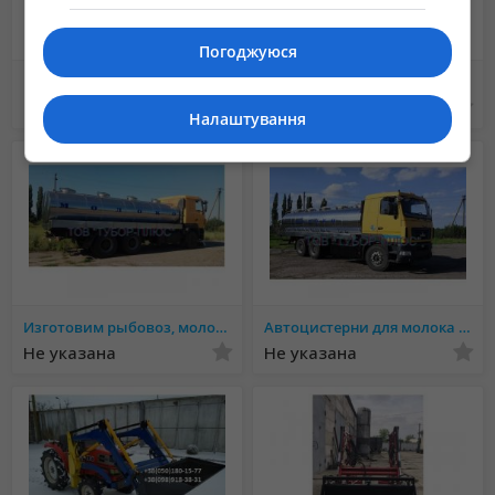
Погоджуюся
Вилы для погрузки леса, бревен (лесной захват) на фронтальный погрузчик
эвакуатор Полтава евакуатор
Не указана
10 грн.
Налаштування
Изготовим рыбовоз, молоковоз, водовоз и другие автоцистерні. Ассенизаторные машины. Обслуживание и р
Автоцистерни для молока та води. Асенізаторні машини, рибовоз. Обслуговування і ремонт
Не указана
Не указана