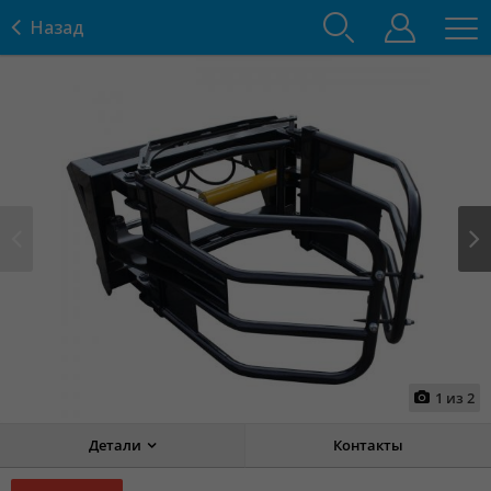
Назад
Prev
Next
1
из
2
Детали
Контакты