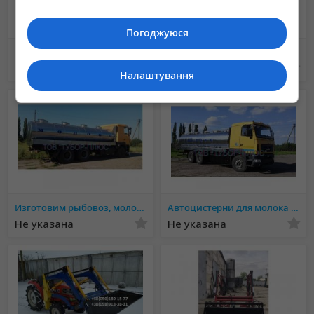
Швидкий монтаж: навантажувач легко встановлюється на трактор
без додаткових модифікацій.
Погоджуюся
Універсальність: сумісність із різними типами навісного
Вилы для погрузки леса, бревен (лесной захват) на фронтальный погрузчик
эвакуатор Полтава евакуатор
обладнання.
Не указана
10 грн.
Налаштування
Довговічність: високоякісні матеріали забезпечують стійкість до
інтенсивної експлуатації.
Економічність: гідравлічна система працює від трактора, що знижує
витрати.
Безпека: навантажувачі оснащені надійними фіксаторами для
запобігання аварійних ситуацій.
Чому обирають нас?
Гарантія: 12 місяців на всі навантажувачі.
Изготовим рыбовоз, молоковоз, водовоз и другие автоцистерні. Ассенизаторные машины. Обслуживание и р
Автоцистерни для молока та води. Асенізаторні машини, рибовоз. Обслуговування і ремонт
Оплата: будь-яка зручна форма (передоплата, часткова, накладений
Не указана
Не указана
платіж).
Доставка: швидка доставка по Україні кур'єрськими службами.
Консультації: професійна підтримка у виборі моделі, враховуючи
потреби вашого господарства.
Звертайтеся за телефоном, і наші менеджери допоможуть підібрати
фронтальний навантажувач, який ідеально відповідатиме вашим