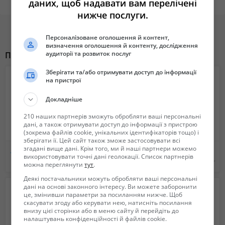
даних, щоб надавати вам перелічені
Очистка території від снігу, сміття.
нижче послуги.
Завантаження добрив, гною.
Переміщення будівельних матеріалів.
Особливості моделей для різних тракторів
Персоналізоване оголошення й контент,
визначення оголошення й контенту, дослідження
Для МТЗ (МТЗ-80, МТЗ-82):
аудиторії та розвиток послуг
Похожие объявления
Підвищена вантажопідйомність.
Зберігати та/або отримувати доступ до інформації
Ідеально підходить для роботи в середніх і великих господарствах.
на пристрої
Сумісність з різноманітним навісним обладнанням.
Докладніше
Для ЮМЗ:
210 наших партнерів зможуть обробляти ваші персональні
Міцна рама для роботи в умовах підвищеного навантаження.
дані, а також отримувати доступ до інформації з пристрою
(зокрема файлів cookie, унікальних ідентифікаторів тощо) і
Простота монтажу та демонтажу.
зберігати її. Цей сайт також зможе застосовувати всі
Економічне споживання палива трактора під час роботи з
згадані вище дані. Крім того, ми й наші партнери можемо
Автоцистерны - для молока, воды и ассенизаторные машины, рыбовоз. Обслуживание и ремонт
Ассенизационная вакуумная цистерна для авто
використовувати точні дані геолокації. Список партнерів
навантажувачем.
Не указана
5 200 грн.
можна переглянути
тут
.
Для Т-40:
Деякі постачальники можуть обробляти ваші персональні
дані на основі законного інтересу. Ви можете заборонити
Легка конструкція, адаптована для менш потужних тракторів.
це, змінивши параметри за посиланням нижче. Щоб
Плавність управління завдяки гідравлічному приводу.
скасувати згоду або керувати нею, натисніть посилання
внизу цієї сторінки або в меню сайту й перейдіть до
Компактність і маневреність для роботи на невеликих ділянках.
налаштувань конфіденційності й файлів cookie.
Переваги фронтального навантажувача КУН: