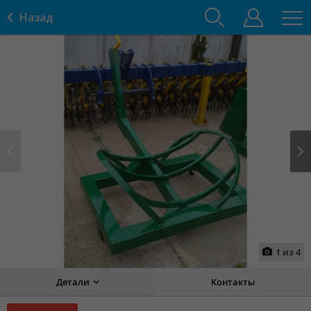
Назад
Prev
Next
1
из
4
Детали
Контакты