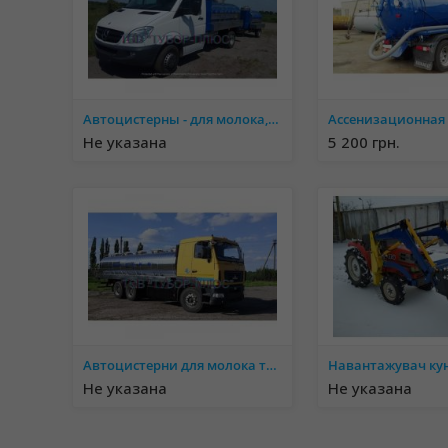
Автоцистерны - для молока, воды и ассенизаторные машины, рыбовоз. Обслуживание и ремонт
Не указана
5 200 грн.
Автоцистерни для молока та води. Асенізаторні машини, рибовоз. Обслуговування і ремонт
Не указана
Не указана