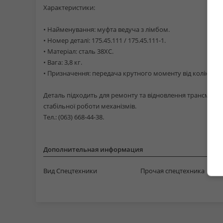
Характеристики:
• Найменування: муфта ведуча з лімбом.
• Номер деталі: 175.45.111 / 175.45.111-1.
• Матеріал: сталь 38ХС.
• Вага: 3,8 кг.
• Призначення: передача крутного моменту від колінчаст
Деталь підходить для ремонту та відновлення трансмісій
стабільної роботи механізмів.
Тел.: (063) 668-44-38.
Дополнительная информация
Вид Спецтехники
Прочая спецтехника