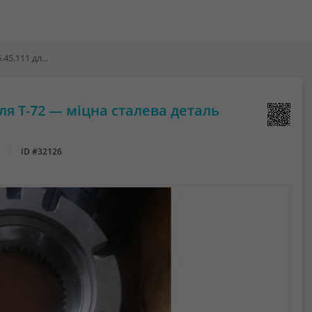
Муфта ведуча з лімбом 175.45.111 для Т-72 — міцна сталева деталь редуктора
ля Т-72 — міцна сталева деталь
ID #32126