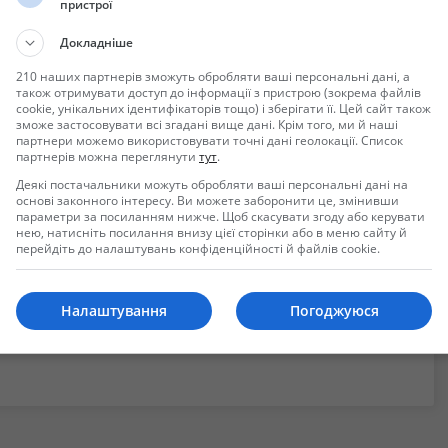
пристрої
Докладніше
210 наших партнерів зможуть обробляти ваші персональні дані, а
також отримувати доступ до інформації з пристрою (зокрема файлів
cookie, унікальних ідентифікаторів тощо) і зберігати її. Цей сайт також
зможе застосовувати всі згадані вище дані. Крім того, ми й наші
партнери можемо використовувати точні дані геолокації. Список
ого валу на редуктор.
партнерів можна переглянути
тут
.
Деякі постачальники можуть обробляти ваші персональні дані на
них вузлів бронетехніки. Надійне рішення для забезпечення
основі законного інтересу. Ви можете заборонити це, змінивши
параметри за посиланням нижче. Щоб скасувати згоду або керувати
нею, натисніть посилання внизу цієї сторінки або в меню сайту й
перейдіть до налаштувань конфіденційності й файлів cookie.
Налаштування
Погоджуюся