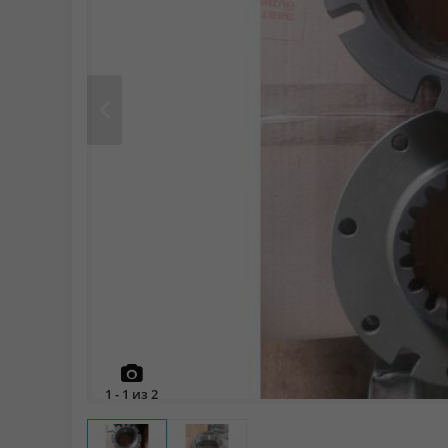
Prev
1
-
1
из
2