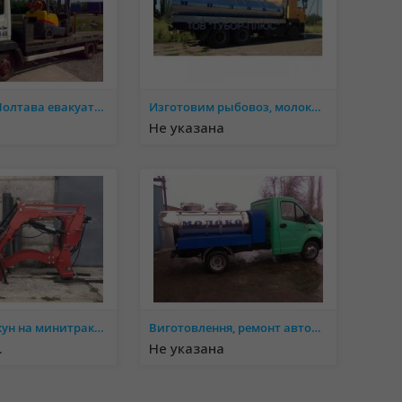
эвакуатор Полтава евакуатор
Изготовим рыбовоз, молоковоз, водовоз и другие автоцистерні. Ассенизаторные машины. Обслуживание и р
Не указана
Погрузчик кун на минитрактор.
Виготовлення, ремонт автоцистерн, молоковозів, водовозів, рибовозів, ассинізаторних автоцистерн
.
Не указана