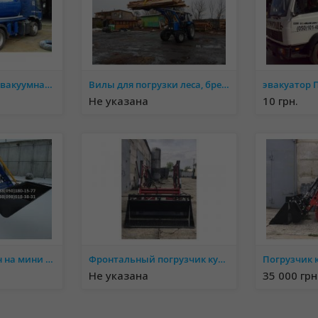
Ассенизационная вакуумная цистерна для авто
Вилы для погрузки леса, бревен (лесной захват) на фронтальный погрузчик
Не указана
10 грн.
Навантажувач кун на мини трактор.
Фронтальный погрузчик кун на минитрактор.
Не указана
35 000 грн