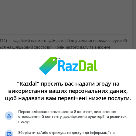
111) — надійний елемент зубчастої з’єднувальної передачі групи 45
ться на шліцьовий хвостовик колінчастого валу та виконує
на на редуктор.
ю міцністю, зносостійкістю та довговічністю навіть при значних
 та стабільну роботу трансмісійного вузла, що особливо важливо
"Razdal" просить вас надати згоду на
використання ваших персональних даних,
щоб надавати вам перелічені нижче послуги.
Персоналізоване оголошення й контент, визначення
оголошення й контенту, дослідження аудиторії та розвиток
послуг
-1.
Зберігати та/або отримувати доступ до інформації на