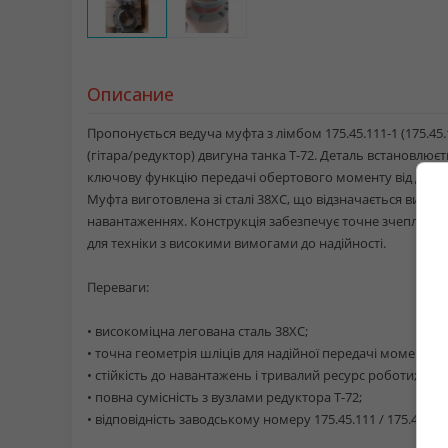
Описание
Пропонується ведуча муфта з лімбом 175.45.111-1 (175.45.
(гітара/редуктор) двигуна танка Т-72. Деталь встановлює
ключову функцію передачі обертового моменту від двигу
Муфта виготовлена зі сталі 38ХС, що відзначається високо
навантаженнях. Конструкція забезпечує точне зчеплення
для техніки з високими вимогами до надійності.
Переваги:
• високоміцна легована сталь 38ХС;
• точна геометрія шліців для надійної передачі моменту;
• стійкість до навантажень і тривалий ресурс роботи;
• повна сумісність з вузлами редуктора Т-72;
• відповідність заводському номеру 175.45.111 / 175.45.111