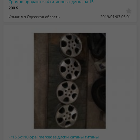
Срочно продаются 4 титановых диска на 15
200 $
Измаил в Одесская область
2019/01/03 06:01
› r15 5x110 opel mercedes диски катаны титаны