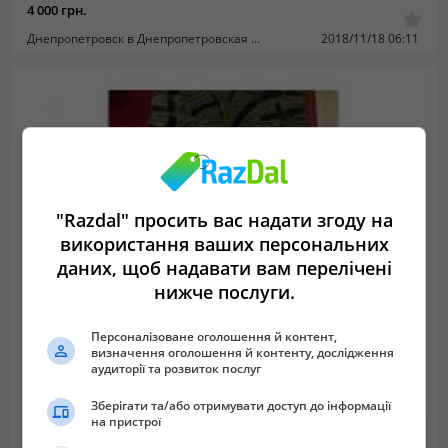
4 000 грн.
Днепропетровск в Днепропетровская область
2018/11/18 06:11
"Razdal" просить вас надати згоду на
використання ваших персональних
даних, щоб надавати вам перелічені
нижче послуги.
Персоналізоване оголошення й контент,
визначення оголошення й контенту, дослідження
аудиторії та розвиток послуг
Зберігати та/або отримувати доступ до інформації
на пристрої
продам резину зимнюю
Не указана