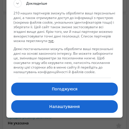
Докладніше
Донецкая область (Украина)
2018/11/11 12:11
210 наших партнерів зможуть обробляти ваші персональні
дані, а також отримувати доступ до інформації з пристрою
(зокрема файлів cookie, унікальних ідентифікаторів тощо) і
зберігати її. Цей сайт також зможе застосовувати всі
згадані вище дані. Крім того, ми й наші партнери можемо
використовувати точні дані геолокації. Список партнерів
можна переглянути
тут
.
Деякі постачальники можуть обробляти ваші персональні
дані на основі законного інтересу. Ви можете заборонити
це, змінивши параметри за посиланням нижче. Щоб
скасувати згоду або керувати нею, натисніть посилання
внизу цієї сторінки або в меню сайту й перейдіть до
налаштувань конфіденційності й файлів cookie.
Погоджуюся
Налаштування
продам резину зимнюю
Не указана