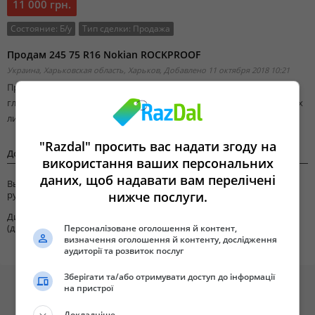
11 000 грн.
Состояние:
Б/у
Тип сделки:
Продажа
Продам 245 75 R16 Nokian ROCKPROOF
Украина, Харьковская область, Харьков,
Добавлено 11 октября 2018 10:21
Продам почти новую резину М/Т 2017 года с равномерный
глубиной протектора 14мм по кругу и пробегом 1300км, без каких
либо повреждений.
"Razdal" просить вас надати згоду на
Дополнительная информация
використання ваших персональних
даних, щоб надавати вам перелічені
Выберите
Автошины
рубрику
нижче послуги.
Диаметр
16
(дюймы)
Персоналізоване оголошення й контент,
визначення оголошення й контенту, дослідження
аудиторії та розвиток послуг
Зберігати та/або отримувати доступ до інформації
на пристрої
Докладніше