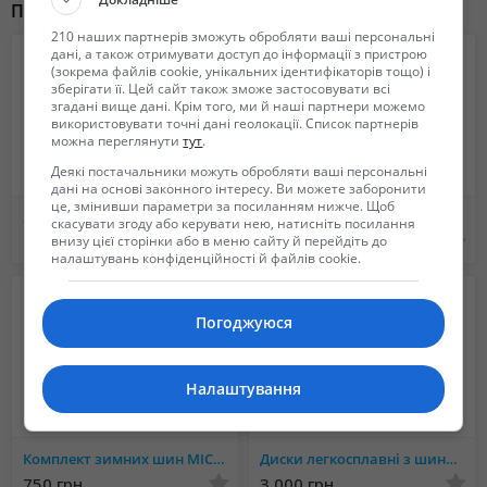
Похожие объявления
210 наших партнерів зможуть обробляти ваші персональні
дані, а також отримувати доступ до інформації з пристрою
(зокрема файлів cookie, унікальних ідентифікаторів тощо) і
зберігати її. Цей сайт також зможе застосовувати всі
згадані вище дані. Крім того, ми й наші партнери можемо
використовувати точні дані геолокації. Список партнерів
можна переглянути
тут
.
Деякі постачальники можуть обробляти ваші персональні
дані на основі законного інтересу. Ви можете заборонити
це, змінивши параметри за посиланням нижче. Щоб
Японские Кованные Диски Decorsa ( ХРОМ ) R17
Продам диски R16 6.5 5*130 ET 43 SsangYong
скасувати згоду або керувати нею, натисніть посилання
400 $
9 100 грн.
внизу цієї сторінки або в меню сайту й перейдіть до
налаштувань конфіденційності й файлів cookie.
Погоджуюся
Налаштування
Комплект зимних шин MICHELIN ALPIN 205/55 R16 (Германия) оригинал
Диски легкосплавні з шинами - 4шт.
750 грн.
3 000 грн.