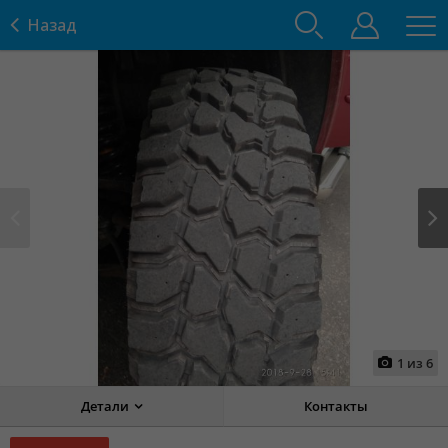
Назад
Prev
Next
1
из
6
Детали
Контакты