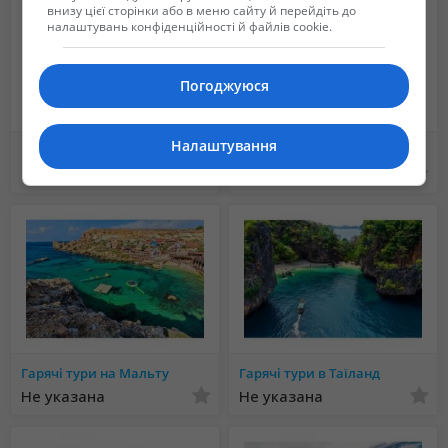
внизу цієї сторінки або в меню сайту й перейдіть до
налаштувань конфіденційності й файлів cookie.
Погоджуюся
Налаштування
Гарячі тури до Тунісу
Гарячі тури в Домінікану
20 150 грн.
Не указана
Гарячі тури на Мальту
Гарячі тури в Таїланд
Не указана
Не указана