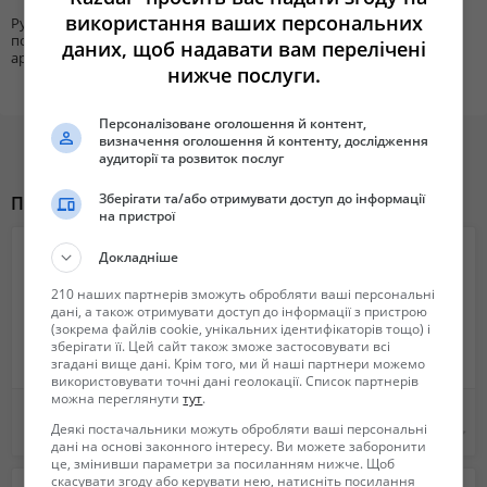
використання ваших персональних
Рубрика
Предложения Туроператоров
посуточной
даних, щоб надавати вам перелічені
аренды жилья
нижче послуги.
Персоналізоване оголошення й контент,
визначення оголошення й контенту, дослідження
аудиторії та розвиток послуг
Зберігати та/або отримувати доступ до інформації
Похожие объявления
на пристрої
Докладніше
210 наших партнерів зможуть обробляти ваші персональні
дані, а також отримувати доступ до інформації з пристрою
(зокрема файлів cookie, унікальних ідентифікаторів тощо) і
зберігати її. Цей сайт також зможе застосовувати всі
згадані вище дані. Крім того, ми й наші партнери можемо
використовувати точні дані геолокації. Список партнерів
можна переглянути
тут
.
Паломнические поездки по святыням Украины. 0676215607 Ирина
Гарячі тури до Ізраїлю
Деякі постачальники можуть обробляти ваші персональні
Бесплатно
20 150 грн.
дані на основі законного інтересу. Ви можете заборонити
це, змінивши параметри за посиланням нижче. Щоб
скасувати згоду або керувати нею, натисніть посилання