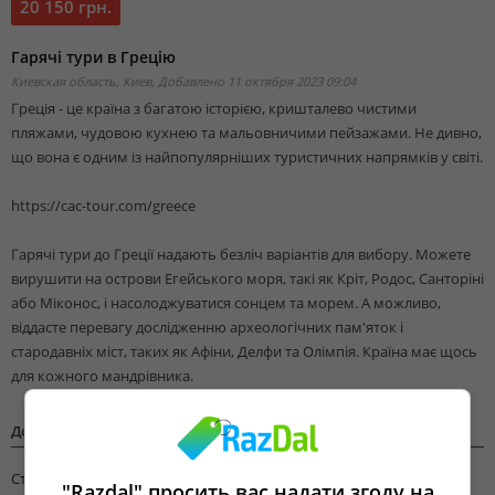
20 150 грн.
Гарячі тури в Грецію
Киевская область, Киев,
Добавлено 11 октября 2023 09:04
Греція - це країна з багатою історією, кришталево чистими
пляжами, чудовою кухнею та мальовничими пейзажами. Не дивно,
що вона є одним із найпопулярніших туристичних напрямків у світі.
https://cac-tour.com/greece
Гарячі тури до Греції надають безліч варіантів для вибору. Можете
вирушити на острови Егейського моря, такі як Кріт, Родос, Санторіні
або Міконос, і насолоджуватися сонцем та морем. А можливо,
віддасте перевагу дослідженню археологічних пам'яток і
стародавніх міст, таких як Афіни, Делфи та Олімпія. Країна має щось
для кожного мандрівника.
Дополнительная информация
Страна
Греция
"Razdal" просить вас надати згоду на