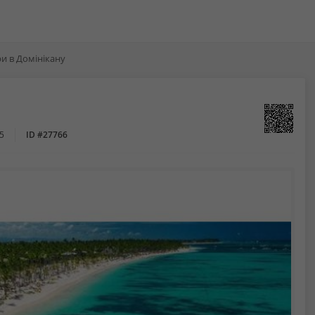
ри в Домінікану
5
ID #27766