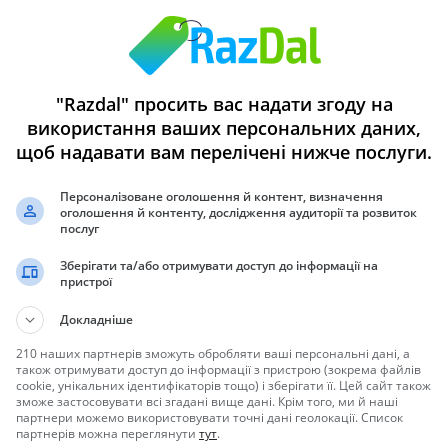
стровах, приваблює туристів своєю білосніжною піщаною
 буйними тропічними лісами. Це місце, де кожен знайде щось до
ч культури та історії або той, хто шукає спокійний куточок для
"Razdal" просить вас надати згоду на
використання ваших персональних даних,
щоб надавати вам перелічені нижче послуги.
Пунта Кани до відокремлених заток Самани, кожен пляж має свій
Персоналізоване оголошення й контент, визначення
 щоб розслабитися на білому піску і насолодитися бірюзовою водою
оголошення й контенту, дослідження аудиторії та розвиток
послуг
Зберігати та/або отримувати доступ до інформації на
пристрої
Докладніше
210 наших партнерів зможуть обробляти ваші персональні дані, а
ров
також отримувати доступ до інформації з пристрою (зокрема файлів
cookie, унікальних ідентифікаторів тощо) і зберігати її. Цей сайт також
зможе застосовувати всі згадані вище дані. Крім того, ми й наші
партнери можемо використовувати точні дані геолокації. Список
партнерів можна переглянути
тут
.