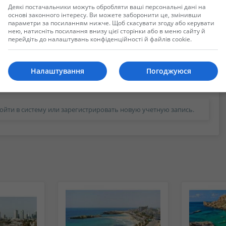
Деякі постачальники можуть обробляти ваші персональні дані на
основі законного інтересу. Ви можете заборонити це, змінивши
параметри за посиланням нижче. Щоб скасувати згоду або керувати
нею, натисніть посилання внизу цієї сторінки або в меню сайту й
перейдіть до налаштувань конфіденційності й файлів cookie.
Налаштування
Погоджуюся
ойти в систему или зарегистрировать новую учетную запись.