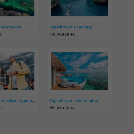
 на Мальту
Гарячі тури в Таїланд
а
Не указана
Екскурсійні автобусні тури в Європу
Гарячі тури на Мальдіви
а
Не указана