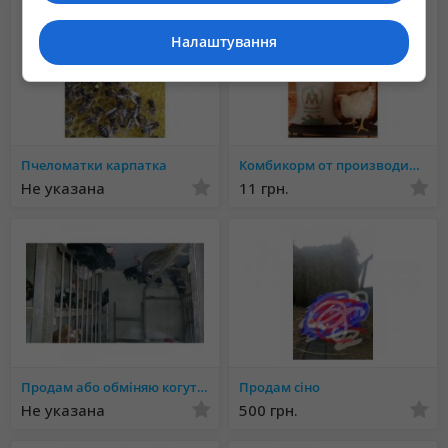
Налаштування
Пчеломатки карпатка
Комбикорм от производителя, оптом и в розницу
Не указана
11 грн.
Продам або обміняю когутів на кури
Продам сіно
Не указана
500 грн.