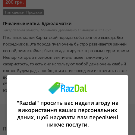
200 грн.
Тип сделки:
Продажа
Пчелиные матки. Бджоломатки.
Закарпатская область, Мукачево,
Добавлено 15 января 2021 13:51
Пчелиные матки Карпатской породы собственного вывода. Без
посредников. Эта порода пчёл очень быстро развивается ранней
весной, зимостойкая, быстро адаптируется к разным территориям.
Нектар который приносят эти пчелы имеет сниженную
сахаристость, то есть они используют любой даже очень слабый
взяток. Будем рады пообщаться с пчеловодами и ответить на все
вопросы связанные с покупкой маток.
0506766850, 0953461932, 0687969126
Юрий Дзябко
"Razdal" просить вас надати згоду на
використання ваших персональних
даних, щоб надавати вам перелічені
нижче послуги.
Похожие объявления