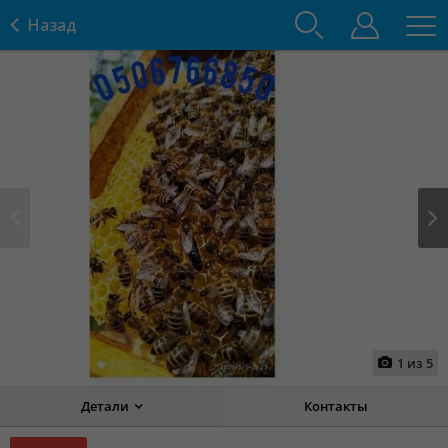
Назад
Prev
Next
1
из
5
Детали
Контакты