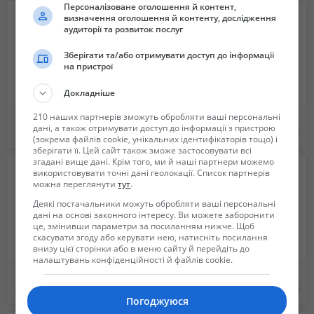
Персоналізоване оголошення й контент,
визначення оголошення й контенту, дослідження
аудиторії та розвиток послуг
Зберігати та/або отримувати доступ до інформації
на пристрої
Докладніше
210 наших партнерів зможуть обробляти ваші персональні
Продам нутрий
Племенные кролики Полтавское серебро
дані, а також отримувати доступ до інформації з пристрою
100 грн.
100 грн.
(зокрема файлів cookie, унікальних ідентифікаторів тощо) і
зберігати її. Цей сайт також зможе застосовувати всі
згадані вище дані. Крім того, ми й наші партнери можемо
використовувати точні дані геолокації. Список партнерів
можна переглянути
тут
.
Деякі постачальники можуть обробляти ваші персональні
дані на основі законного інтересу. Ви можете заборонити
це, змінивши параметри за посиланням нижче. Щоб
скасувати згоду або керувати нею, натисніть посилання
внизу цієї сторінки або в меню сайту й перейдіть до
налаштувань конфіденційності й файлів cookie.
Продам вьетнамскую свиноматку с поросятами
Продам вьетнамских поросят
3 500 грн.
550 грн.
Погоджуюся