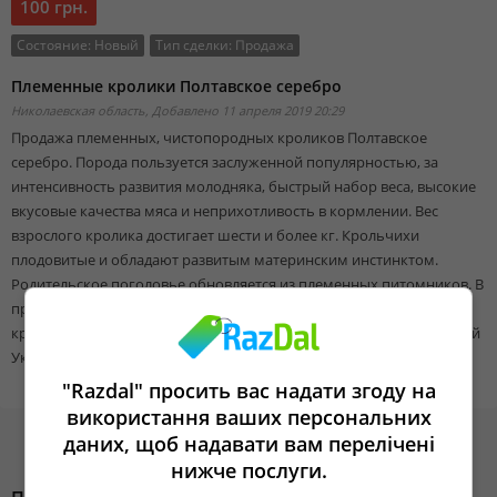
100 грн.
Состояние:
Новый
Тип сделки:
Продажа
Племенные кролики Полтавское серебро
Николаевская область,
Добавлено 11 апреля 2019 20:29
Продажа племенных, чистопородных кроликов Полтавское
серебро. Порода пользуется заслуженной популярностью, за
интенсивность развития молодняка, быстрый набор веса, высокие
вкусовые качества мяса и неприхотливость в кормлении. Вес
взрослого кролика достигает шести и более кг. Крольчихи
плодовитые и обладают развитым материнским инстинктом.
Родительское поголовье обновляется из племенных питомников. В
продаже мальчики и девочки, от двух месяцев и старше. Все
кролики привитые и пропоенные. Практикуется пересылка по всей
Украине.
"Razdal" просить вас надати згоду на
використання ваших персональних
даних, щоб надавати вам перелічені
нижче послуги.