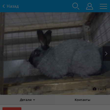
Назад
Prev
Next
1
из
8
Детали
Контакты