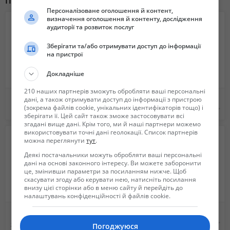
Похожие объявления
Персоналізоване оголошення й контент,
визначення оголошення й контенту, дослідження
аудиторії та розвиток послуг
Зберігати та/або отримувати доступ до інформації
на пристрої
Докладніше
210 наших партнерів зможуть обробляти ваші персональні
Продам нутрий
Продам вьетнамскую свиноматку с поросятами
дані, а також отримувати доступ до інформації з пристрою
(зокрема файлів cookie, унікальних ідентифікаторів тощо) і
100 грн.
3 500 грн.
зберігати її. Цей сайт також зможе застосовувати всі
згадані вище дані. Крім того, ми й наші партнери можемо
використовувати точні дані геолокації. Список партнерів
можна переглянути
тут
.
Деякі постачальники можуть обробляти ваші персональні
дані на основі законного інтересу. Ви можете заборонити
це, змінивши параметри за посиланням нижче. Щоб
скасувати згоду або керувати нею, натисніть посилання
внизу цієї сторінки або в меню сайту й перейдіть до
налаштувань конфіденційності й файлів cookie.
Продам вьетнамских поросят
Пчеломатки карпатка
550 грн.
Не указана
Погоджуюся