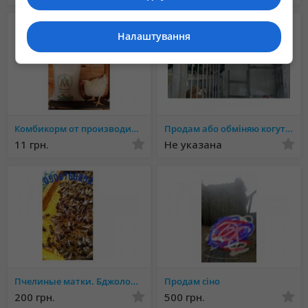
Налаштування
Комбикорм от производителя, оптом и в розницу
Продам або обміняю когутів на кури
11 грн.
Не указана
Пчелиные матки. Бджоломатки.
Продам сіно
200 грн.
500 грн.