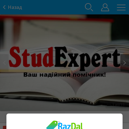
Назад
Prev
Next
1
из
11
Детали
Контакты