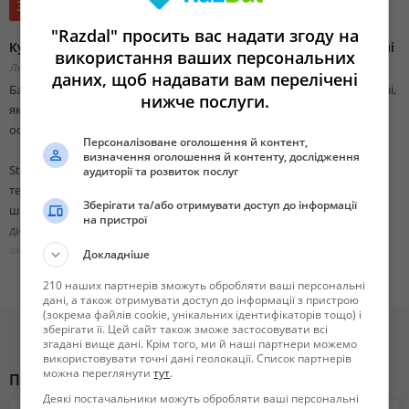
3 500 грн.
"Razdal" просить вас надати згоду на
Купити теоретичну частину магістерської роботи в Україні
використання ваших персональних
Львовская область, Львов,
Добавлено 03 ноября 2025 19:05
даних, щоб надавати вам перелічені
Бажаєте купити теоретичну частину магістерської роботи в Україні,
нижче послуги.
який вразить комісію та стане основою для Вашої подальшої
освітньої кар'єри?
Персоналізоване оголошення й контент,
визначення оголошення й контенту, дослідження
StudExpert Company надає повний спектр послуг з написання
аудиторії та розвиток послуг
теоретичних частин магістерських робіт без використання
Зберігати та/або отримувати доступ до інформації
штучного інтелекту. Наш професійний підхід до написання
на пристрої
дисертацій в Україні базується на глибокому дослідженні та
актуальних даних. Ми ретельно розкриваємо суть теми,
Докладніше
створюючи унікальні та якісні матеріали, які відповідають Всім
210 наших партнерів зможуть обробляти ваші персональні
академічним стандартам.
дані, а також отримувати доступ до інформації з пристрою
(зокрема файлів cookie, унікальних ідентифікаторів тощо) і
зберігати її. Цей сайт також зможе застосовувати всі
Наш сайт:
згадані вище дані. Крім того, ми й наші партнери можемо
https://studexpert.company/magisterski_roboti/rozdil/teoretichnij/
використовувати точні дані геолокації. Список партнерів
можна переглянути
тут
.
Похожие объявления
Співпрацюючи зі StudExpert Company Ви отримаєте:
Деякі постачальники можуть обробляти ваші персональні