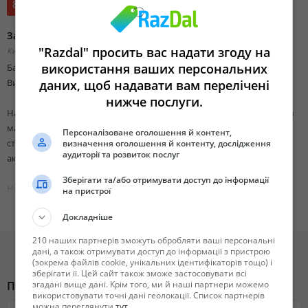
8 000 грн.
Замовити рішення кейсів в магістерській роботі в Україні
"Razdal" просить вас надати згоду на
Киевская область, Киев,
Добавлено 25 февраля 2026 14:49
використання ваших персональних
Бажаєте замовити рішення кейсів в магістерській роботі в Україні?
Ви у правильному місці!
даних, щоб надавати вам перелічені
нижче послуги.
Наша компанія пропонує повний спектр послуг з рішення кейсів в
магістерських роботах: ми ретельно розкриваємо суть теми,
Персоналізоване оголошення й контент,
створюючи унікальні та якісні матеріали, які відповідають Всім
визначення оголошення й контенту, дослідження
аудиторії та розвиток послуг
академічним стандартам.
Зберігати та/або отримувати доступ до інформації
Наш сайт: https://easystudy.com.ua/magisterski/rishennya_keysiv/
на пристрої
Докладніше
Співпрацюючи з EasyStudy Company Ви отримаєте:
• Якісні рішення кейсів в магістерській роботі, які відповідатимуть
210 наших партнерів зможуть обробляти ваші персональні
всім вимогам Вашого навчального закладу.
дані, а також отримувати доступ до інформації з пристрою
(зокрема файлів cookie, унікальних ідентифікаторів тощо) і
• Високий рівень унікальності тексту, без використання AI
зберігати її. Цей сайт також зможе застосовувати всі
інструментів.
Похожие объявления
згадані вище дані. Крім того, ми й наші партнери можемо
• Професійне оформлення та дотримання всіх необхідних
використовувати точні дані геолокації. Список партнерів
можна переглянути
тут
.