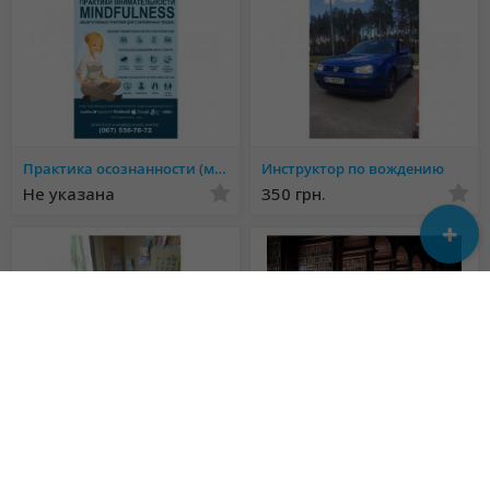
Практика осознанности (медитация «майндфулнесс»)
Инструктор по вождению
Не указана
350 грн.
Логопед дефектолог
Наукова робота МАН на замовлення в Україні
Не указана
7 500 грн.