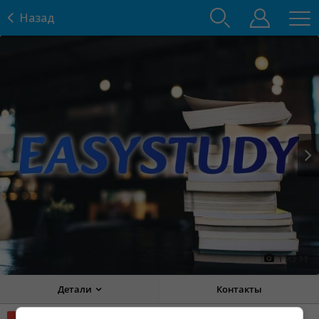
Назад
Prev
Next
1
из
11
Детали
Контакты