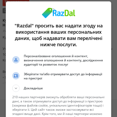
Не указана
Состояние:
Новый
Тип сделки:
Продажа
Курсы бухгалтеров,кладовщиков ,менеджеров в
Николаеве. 1С 7.7-8.3
"Razdal" просить вас надати згоду на
Украина, Николаевская область,
використання ваших персональних
Изменено 26 ноября 2018 08:24
Курсы бухгалтеров в Николаеве. 1С – все конфигурации!
даних, щоб надавати вам перелічені
нижче послуги.
Учебный центр «Финансист» проводит набор слушателей на курсы
1С по следующим
Персоналізоване оголошення й контент,
Конфигурациям:
визначення оголошення й контенту, дослідження
аудиторії та розвиток послуг
Версия 1с 7.7
Зберігати та/або отримувати доступ до інформації
• Бухгалтерский учет для Украины
на пристрої
• Предприятие 7.7 для Украины
Докладніше
• Бухгалтерия + Торговля + Склад +Зарплата + Кадры для Украины
• Зарплата + Кадры для Украины
210 наших партнерів зможуть обробляти ваші персональні
• Производство + Услуги + Бухгалтерия для Украины
дані, а також отримувати доступ до інформації з пристрою
(зокрема файлів cookie, унікальних ідентифікаторів тощо) і
• Торговля+Склад
зберігати її. Цей сайт також зможе застосовувати всі
• Гостиница, Бар и др.
згадані вище дані. Крім того, ми й наші партнери можемо