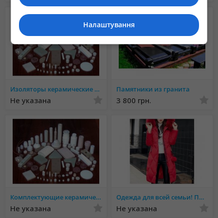
Налаштування
Изоляторы керамические - производство
Памятники из гранита
Не указана
3 800 грн.
Комплектующие керамические к электроприборам - производство
Одежда для всей семьи! Присоединяйтесь
Не указана
Не указана