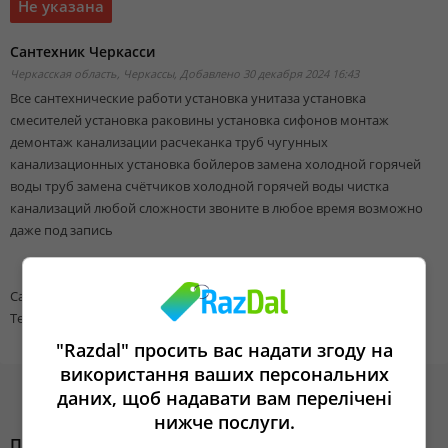
Не указана
Сантехник Черкасси
Черкасская область, Черкассы,
Добавлено 30 декабря 2024 16:43
Все сантехнические работи установка унитаза установка
смесителей установка раковины установка сифонов монтаж
демонтаж канализации расчеканка труб чугунных
канализационных установка бойлеров замена холодной горячей
воды труб замена счётчиков холодной горячей воды чистка
канализаций любой сложности звоните в любое время возможно
даже под запись
Сайт: https://santehnik-1.ck.ua/santehnicheskie-raboty-uslugi/
Тел.: (068) 468-67-76
"Razdal" просить вас надати згоду на
використання ваших персональних
даних, щоб надавати вам перелічені
нижче послуги.
Похожие объявления