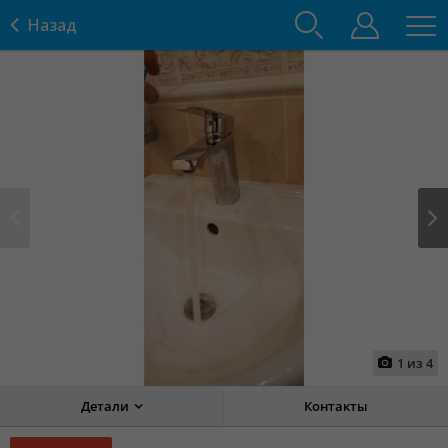
Назад
Prev
Next
1
из
4
Детали
Контакты