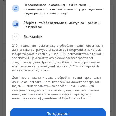
Персоналізоване оголошення й контент,
визначення оголошення й контенту, дослідження
аудиторії та розвиток послуг
Зберігати та/або отримувати доступ до інформації
на пристрої
Докладніше
210 наших партнерів зможуть обробляти ваші персональні
Ремонт стеклянных столов и изделий из стекла
Обробка ділянок від кліщів та комарів Акарицидна обробка територій.
дані, а також отримувати доступ до інформації з пристрою
(зокрема файлів cookie, унікальних ідентифікаторів тощо) і
Не указана
Не указана
зберігати її. Цей сайт також зможе застосовувати всі
згадані вище дані. Крім того, ми й наші партнери можемо
використовувати точні дані геолокації. Список партнерів
можна переглянути
тут
.
Деякі постачальники можуть обробляти ваші персональні
дані на основі законного інтересу. Ви можете заборонити
це, змінивши параметри за посиланням нижче. Щоб
скасувати згоду або керувати нею, натисніть посилання
внизу цієї сторінки або в меню сайту й перейдіть до
налаштувань конфіденційності й файлів cookie.
Керамические изоляторы - производство
Памятники из гранита. НИЗКИЕ ЦЕНЫ !!!
Не указана
6 200 грн.
Погоджуюся