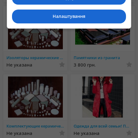
Налаштування
Изоляторы керамические - производство
Памятники из гранита
Не указана
3 800 грн.
Комплектующие керамические к электроприборам - производство
Одежда для всей семьи! Присоединяйтесь
Не указана
Не указана