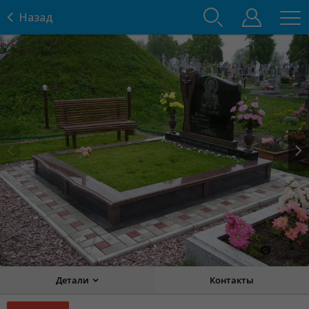
Назад
Prev
Next
1
из
8
Детали
Контакты