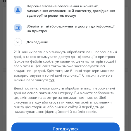
Похожие объявления
Персоналізоване оголошення й контент,
визначення оголошення й контенту, дослідження
аудиторії та розвиток послуг
Зберігати та/або отримувати доступ до інформації
на пристрої
Докладніше
210 наших партнерів зможуть обробляти ваші персональні
Ремонт стеклянных столов и изделий из стекла
Обробка ділянок від кліщів та комарів Акарицидна обробка територій.
дані, а також отримувати доступ до інформації з пристрою
(зокрема файлів cookie, унікальних ідентифікаторів тощо) і
Не указана
Не указана
зберігати її. Цей сайт також зможе застосовувати всі
згадані вище дані. Крім того, ми й наші партнери можемо
використовувати точні дані геолокації. Список партнерів
можна переглянути
тут
.
Деякі постачальники можуть обробляти ваші персональні
дані на основі законного інтересу. Ви можете заборонити
це, змінивши параметри за посиланням нижче. Щоб
скасувати згоду або керувати нею, натисніть посилання
внизу цієї сторінки або в меню сайту й перейдіть до
налаштувань конфіденційності й файлів cookie.
Керамические изоляторы - производство
Памятники из гранита. НИЗКИЕ ЦЕНЫ !!!
Не указана
6 200 грн.
Погоджуюся