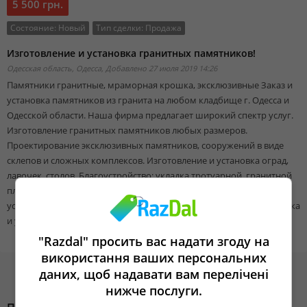
5 500 грн.
Состояние:
Новый
Тип сделки:
Продажа
Изготовление и установка гранитных памятников!
Одесская область, Одесса,
Добавлено 27 июля 2019 14:26
Памятники гранитные, мраморная крошка, эксклюзивные Заказ и
установка памятников из гранита на любом кладбище г. Одесса и
Одесской области. Наша фирма предлагает широкий спектр услуг.
Изготовление гранитных памятников любых размеров.
Проектирование эксклюзивных памятников, сооружений в виде
склепов и сложных комплексов. Изготовление и установка оград,
лавочек, столов. Благоустройство: укладка тротуарной, гранитной
плиткой, посыпка декоративным щебнем, песком. Предлагаем
услуги по изготовлению табличек и мемориальных досок. Доставка
и установка. Консультацея по тел.: 0677729777 ; 0487719304 .
"Razdal" просить вас надати згоду на
використання ваших персональних
даних, щоб надавати вам перелічені
нижче послуги.