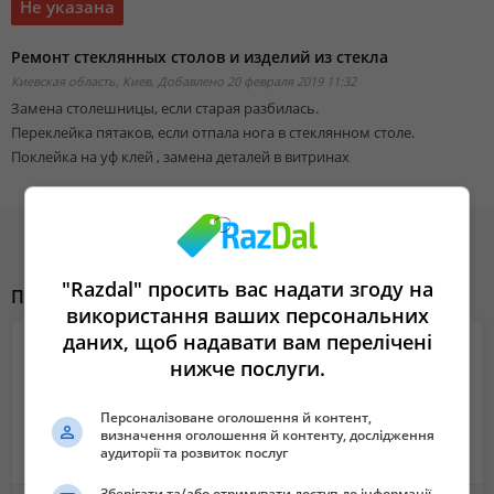
Не указана
Ремонт стеклянных столов и изделий из стекла
Киевская область, Киев,
Добавлено 20 февраля 2019 11:32
Замена столешницы, если старая разбилась.
Переклейка пятаков, если отпала нога в стеклянном столе.
Поклейка на уф клей , замена деталей в витринах
"Razdal" просить вас надати згоду на
Похожие объявления
використання ваших персональних
даних, щоб надавати вам перелічені
нижче послуги.
Персоналізоване оголошення й контент,
визначення оголошення й контенту, дослідження
аудиторії та розвиток послуг
Зберігати та/або отримувати доступ до інформації