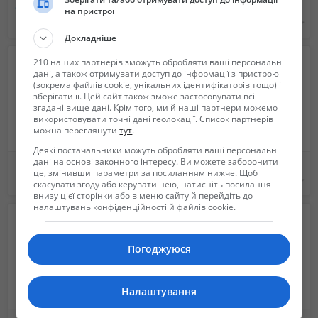
Обробка ділянок від кліщів та комарів Акарицидна обробка територій.
Керамические изоляторы - производство
на пристрої
Не указана
Не указана
Докладніше
210 наших партнерів зможуть обробляти ваші персональні
дані, а також отримувати доступ до інформації з пристрою
(зокрема файлів cookie, унікальних ідентифікаторів тощо) і
зберігати її. Цей сайт також зможе застосовувати всі
згадані вище дані. Крім того, ми й наші партнери можемо
використовувати точні дані геолокації. Список партнерів
можна переглянути
тут
.
Деякі постачальники можуть обробляти ваші персональні
дані на основі законного інтересу. Ви можете заборонити
Памятники из гранита. НИЗКИЕ ЦЕНЫ !!!
Изоляторы керамические - производство
це, змінивши параметри за посиланням нижче. Щоб
6 200 грн.
Не указана
скасувати згоду або керувати нею, натисніть посилання
внизу цієї сторінки або в меню сайту й перейдіть до
налаштувань конфіденційності й файлів cookie.
Погоджуюся
Налаштування