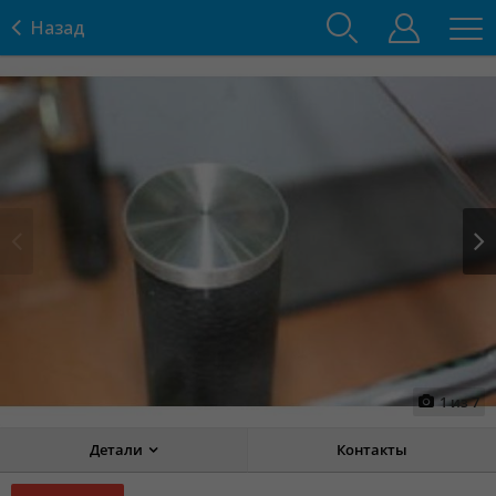
Назад
Prev
Next
1
из
7
Детали
Контакты