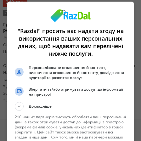
240 грн.
Состояние:
Новый
Тип сделки:
Продажа
Гранитные букинские вазы от производителя оптом и в
розницу
"Razdal" просить вас надати згоду на
Житомирская область, Коростышев,
використання ваших персональних
Изменено 03 декабря 2018 18:48
Опт от 1 ящика
даних, щоб надавати вам перелічені
Цена договорная, пишите в вайбер или звоните по тел.
нижче послуги.
Отправим любой почтовой службой или самовывоз г. Коростышев.
Персоналізоване оголошення й контент,
На большие заказы делаем хорошие скидки!
визначення оголошення й контенту, дослідження
аудиторії та розвиток послуг
так же есть другие размеры и формы ваз.
* доступные размеры для заказа:
Зберігати та/або отримувати доступ до інформації
20*15, 25 *15, 30*15, 40*15, 40*20, 50*20, 60*20
на пристрої
* доступный камень для заказа:
Докладніше
габбро буки, габбро местный, покостовка, лезник, капуста,
маславка, лабрадорит
210 наших партнерів зможуть обробляти ваші персональні
дані, а також отримувати доступ до інформації з пристрою
(зокрема файлів cookie, унікальних ідентифікаторів тощо) і
Контактные телефоны:
зберігати її. Цей сайт також зможе застосовувати всі
Есть viber на лайфе и киевстаре
згадані вище дані. Крім того, ми й наші партнери можемо