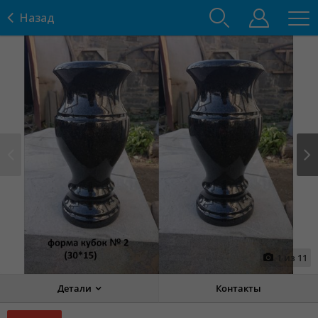
Назад
Prev
Next
1
из
11
Детали
Контакты