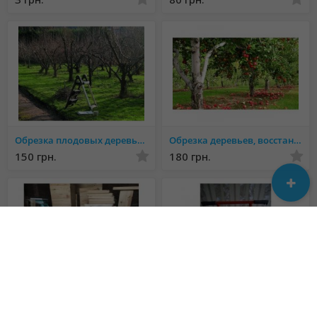
Обрезка плодовых деревьев
Обрезка деревьев, восстановление старых садов
150 грн.
180 грн.
Вулики та рамки від виробника, будь-якої складності та конструкції!
чудо лопата 7 зубьев и 9
Не указана
297 грн.