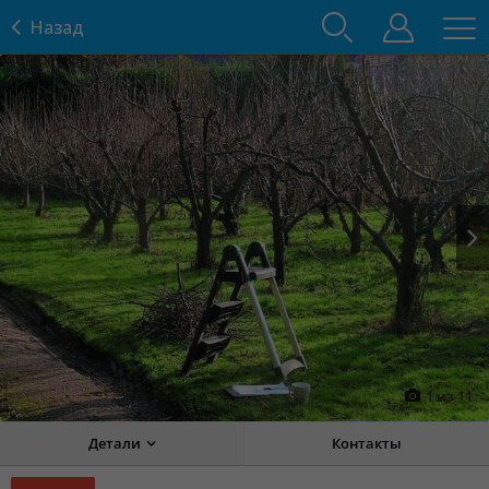
Назад
Prev
Next
1
из
11
Детали
Контакты