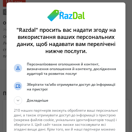
150 грн.
Состояние:
Новый
Обрезка плодовых деревьев
"Razdal" просить вас надати згоду на
Украина, Харьковская область,
Добавлено 12 октября 2018 15:10
використання ваших персональних
Обрезка, снижение кроны, детальная обрезка, формировка.
даних, щоб надавати вам перелічені
Лечение старых больных деревьев. Помогу вашим молодым и
старым деревьям правильно сформировать крону для лучшего
нижче послуги.
плодоношения. Даю гарантию на свою работу.
Персоналізоване оголошення й контент,
визначення оголошення й контенту, дослідження
аудиторії та розвиток послуг
Зберігати та/або отримувати доступ до інформації
на пристрої
Похожие объявления
Докладніше
210 наших партнерів зможуть обробляти ваші персональні
дані, а також отримувати доступ до інформації з пристрою
(зокрема файлів cookie, унікальних ідентифікаторів тощо) і
зберігати її. Цей сайт також зможе застосовувати всі
згадані вище дані. Крім того, ми й наші партнери можемо