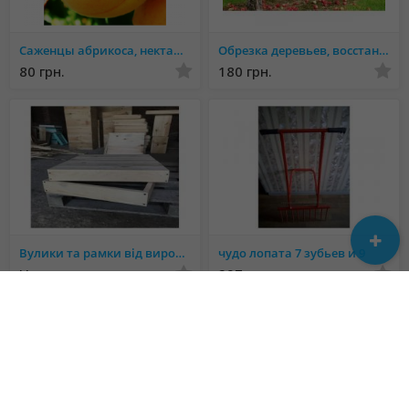
Саженцы абрикоса, нектарин
Обрезка деревьев, восстановление старых садов
80 грн.
180 грн.
Вулики та рамки від виробника, будь-якої складності та конструкції!
чудо лопата 7 зубьев и 9
Не указана
297 грн.