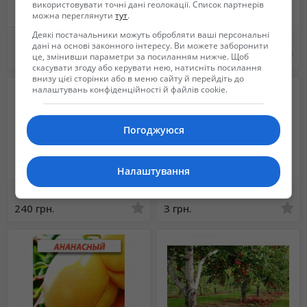
використовувати точні дані геолокації. Список партнерів
можна переглянути
тут
.
Деякі постачальники можуть обробляти ваші персональні
Продаем декоративные и плодово ягодные деревья и кустарники
Уход за хвойными и декоративными растениями,
дані на основі законного інтересу. Ви можете заборонити
250 грн.
80 грн.
це, змінивши параметри за посиланням нижче. Щоб
скасувати згоду або керувати нею, натисніть посилання
внизу цієї сторінки або в меню сайту й перейдіть до
налаштувань конфіденційності й файлів cookie.
Погоджуюся
Налаштування
Гранитные букинские вазы от производителя оптом и в розницу
Гладиолусы
240 грн.
3 грн.