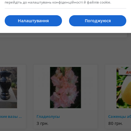
перейдіть до налаштувань конфіденційності й файлів cookie.
Налаштування
Погоджуюся
ойти в систему или зарегистрировать новую учетную запись.
Гранитные букинские вазы от производителя оптом и в розницу
Гладиолусы
Саженцы аб
3 грн.
80 грн.