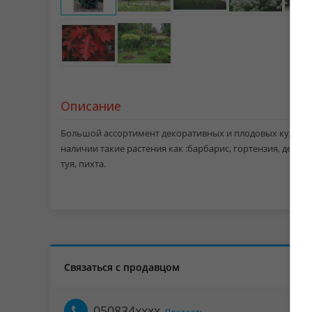
Описание
Большой ассортимент декоративных и плодовых культур,
наличии такие растения как :барбарис, гортензия, дерен,
туя, пихта.
Связаться с продавцом
050834xxxx