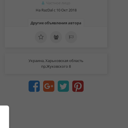
Частное лицо
На RazDal c 10 Окт 2018
Другие объявления автора
Украина, Харьковская область
пр,Жуковского 8