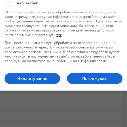
Докладніше
210 наших партнерів зможуть обробляти ваші персональні дані, а
також отримувати доступ до інформації з пристрою (зокрема файлів
cookie, унікальних ідентифікаторів тощо) і зберігати її. Цей сайт також
зможе застосовувати всі згадані вище дані. Крім того, ми й наші
партнери можемо використовувати точні дані геолокації. Список
партнерів можна переглянути
тут
.
Деякі постачальники можуть обробляти ваші персональні дані на
основі законного інтересу. Ви можете заборонити це, змінивши
параметри за посиланням нижче. Щоб скасувати згоду або керувати
нею, натисніть посилання внизу цієї сторінки або в меню сайту й
перейдіть до налаштувань конфіденційності й файлів cookie.
Налаштування
Погоджуюся