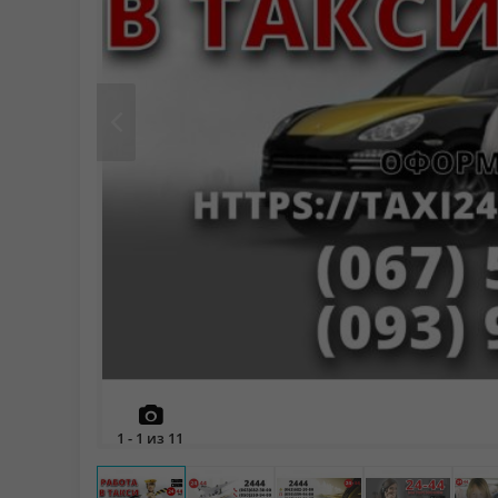
Prev
1
-
1
из
11