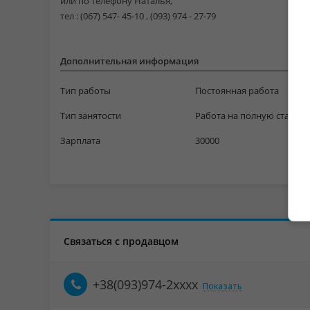
или по телефону Наталья,
тел : (067) 547- 45-10 , (093) 974 - 27-79
Дополнительная информация
Тип работы
Постоянная работа
Тип занятости
Работа на полную ставку
Зарплата
30000
Связаться с продавцом
+38(093)974-2xxxx
Показать