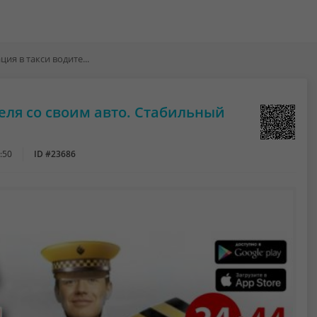
Работа , регистрация в такси водителя со своим авто. Стабильный заработок. Низкий %
теля со своим авто. Стабильный
:50
ID #23686