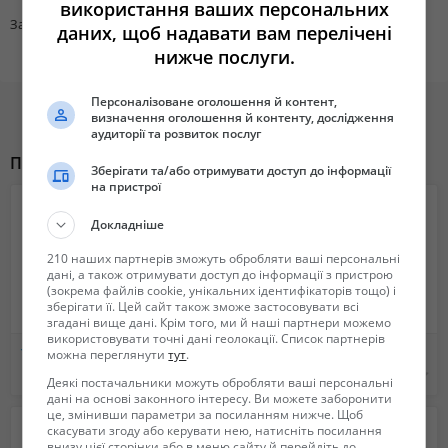
використання ваших персональних
24/7 поможет разобраться в любой рабочей ситуации. Ребята,
Зарплата
28000
даних, щоб надавати вам перелічені
приходите, будем рады.
нижче послуги.
Заполните анкету водителя на сайте https://916.com.ua/for-drivers/ и
отправьте заявку. Подробная информация по телефону (067)547-45-
Персоналізоване оголошення й контент,
10 ; (093)974-27 -79.
визначення оголошення й контенту, дослідження
аудиторії та розвиток послуг
Похожие объявления
Зберігати та/або отримувати доступ до інформації
на пристрої
Докладніше
210 наших партнерів зможуть обробляти ваші персональні
дані, а також отримувати доступ до інформації з пристрою
(зокрема файлів cookie, унікальних ідентифікаторів тощо) і
зберігати її. Цей сайт також зможе застосовувати всі
згадані вище дані. Крім того, ми й наші партнери можемо
використовувати точні дані геолокації. Список партнерів
Требуются водители в такси со своим авто! Простая регистрация, техподдержка 24/7
Срочно нужны водители такси со своим авто! Лучший эфир города!
можна переглянути
тут
.
28 000 грн.
33 000 грн.
Деякі постачальники можуть обробляти ваші персональні
дані на основі законного інтересу. Ви можете заборонити
це, змінивши параметри за посиланням нижче. Щоб
скасувати згоду або керувати нею, натисніть посилання
внизу цієї сторінки або в меню сайту й перейдіть до