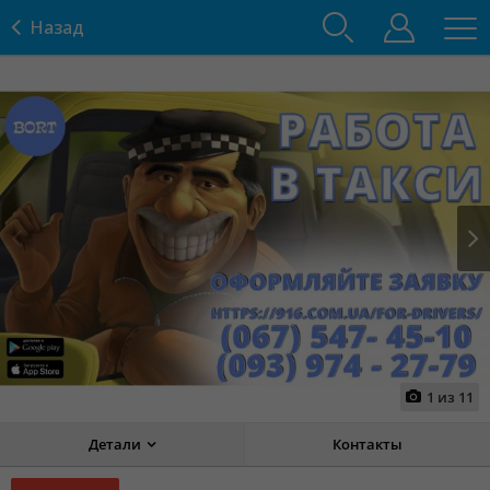
Назад
Prev
Next
1
из
11
Детали
Контакты