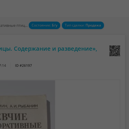
Книга «Певчие и декоративные птицы. Содержание и разведение», Кузьмин Н.Ф.
Состояние:
Б/у
Тип сделки:
Продажа
ицы. Содержание и разведение»,
7:14
ID #26197