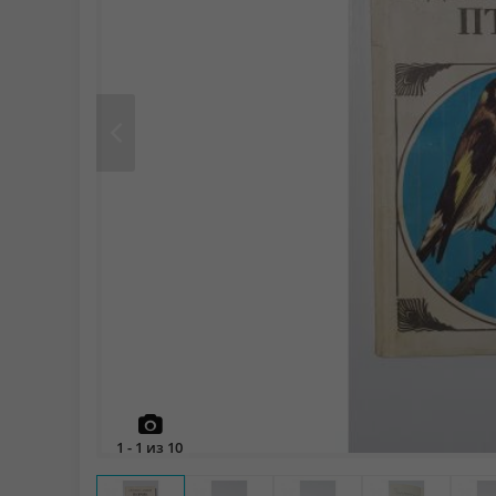
Prev
1
-
1
из
10