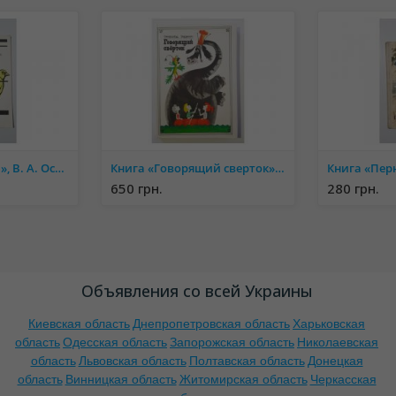
Книга «Канарейки», В. А. Остапенко
Книга «Говорящий сверток», Джеральд Даррелл
650 грн.
280 грн.
Объявления со всей Украины
Киевская область
Днепропетровская область
Харьковская
область
Одесская область
Запорожская область
Николаевская
область
Львовская область
Полтавская область
Донецкая
область
Винницкая область
Житомирская область
Черкасская