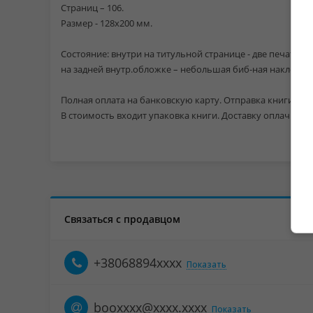
Страниц – 106.
Размер - 128х200 мм.
Состояние: внутри на титульной странице - две печати (б
на задней внутр.обложке – небольшая биб-ная наклейка.
Полная оплата на банковскую карту. Отправка книги тол
В стоимость входит упаковка книги. Доставку оплачивае
Связаться с продавцом
+38068894xxxx
Показать
booxxxx@xxxx.xxxx
Показать