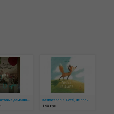
Книги зно, готовые домашние задание, сборник задач по математике 10 класс, сборник
Казкотерапія. Бетсі, не плач!
а
140 грн.