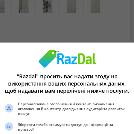
ативных птиц, методы их привлечения в леса и в сады,
рмушек. А также освещены вопросы: как кормить различных
"Razdal" просить вас надати згоду на
еры. Большое внимание уделено разведению канареек и других
використання ваших персональних даних,
щоб надавати вам перелічені нижче послуги.
тиц. Книга для любителей, профессионалов птицеводов и
Персоналізоване оголошення й контент, визначення
оголошення й контенту, дослідження аудиторії та розвиток
нное.
послуг
Зберігати та/або отримувати доступ до інформації на
пристрої