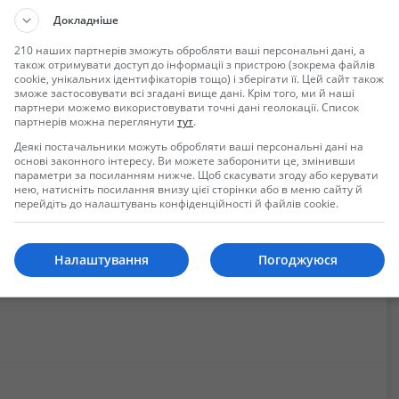
Докладніше
210 наших партнерів зможуть обробляти ваші персональні дані, а
також отримувати доступ до інформації з пристрою (зокрема файлів
иблиотека уже давно закрыта), номер и цифры, стр 17 - две печати,
cookie, унікальних ідентифікаторів тощо) і зберігати її. Цей сайт також
зможе застосовувати всі згадані вище дані. Крім того, ми й наші
партнери можемо використовувати точні дані геолокації. Список
партнерів можна переглянути
тут
.
ько Новой почтой.
т покупатель.
Деякі постачальники можуть обробляти ваші персональні дані на
основі законного інтересу. Ви можете заборонити це, змінивши
параметри за посиланням нижче. Щоб скасувати згоду або керувати
нею, натисніть посилання внизу цієї сторінки або в меню сайту й
перейдіть до налаштувань конфіденційності й файлів cookie.
Налаштування
Погоджуюся