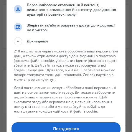
Персоналізоване оголошення й контент,
визначення оголошення й контенту, дослідження
аудиторії та розвиток послуг
Зберігати та/або отримувати доступ до інформації
на пристрої
Докладніше
210 наших партнерів зможуть обробляти ваші персональні
Книга «Певчие и декоративные птицы. Содержание и разведение», Кузьмин Н.Ф.
Баранчик Рассел і загублений скарб
дані, а також отримувати доступ до інформації з пристрою
280 грн.
120 грн.
(зокрема файлів cookie, унікальних ідентифікаторів тощо) і
зберігати її. Цей сайт також зможе застосовувати всі
згадані вище дані. Крім того, ми й наші партнери можемо
використовувати точні дані геолокації. Список партнерів
можна переглянути
тут
.
Деякі постачальники можуть обробляти ваші персональні
дані на основі законного інтересу. Ви можете заборонити
це, змінивши параметри за посиланням нижче. Щоб
скасувати згоду або керувати нею, натисніть посилання
внизу цієї сторінки або в меню сайту й перейдіть до
налаштувань конфіденційності й файлів cookie.
Продаётся Книга
Книги зно, готовые домашние задание, сборник задач по математике 10 класс, сборник
290 грн.
Не указана
Погоджуюся