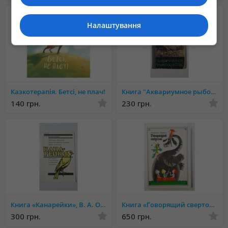
Налаштування
Казкотерапія. Бетсі, не плач!
Книга "Аквариумное рыбоводство", Ильин М.Н.
140 грн.
230 грн.
Книга «Канарейки», В. А. Остапенко
Книга «Говорящий сверток», Джеральд Даррелл
300 грн.
650 грн.