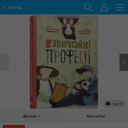
Назад
Prev
Next
1
из
11
Детали
Контакты