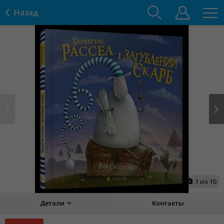
Назад
Prev
Next
1
из
10
Детали
Контакты