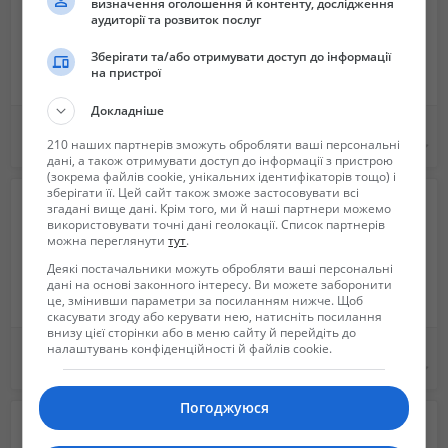
визначення оголошення й контенту, дослідження
аудиторії та розвиток послуг
Зберігати та/або отримувати доступ до інформації
на пристрої
Докладніше
Книга «Певчие и декоративные птицы. Содержание и разведение», Кузьмин Н.Ф.
Незвичайні професії.
210 наших партнерів зможуть обробляти ваші персональні
280 грн.
230 грн.
дані, а також отримувати доступ до інформації з пристрою
(зокрема файлів cookie, унікальних ідентифікаторів тощо) і
зберігати її. Цей сайт також зможе застосовувати всі
згадані вище дані. Крім того, ми й наші партнери можемо
використовувати точні дані геолокації. Список партнерів
можна переглянути
тут
.
Деякі постачальники можуть обробляти ваші персональні
дані на основі законного інтересу. Ви можете заборонити
це, змінивши параметри за посиланням нижче. Щоб
скасувати згоду або керувати нею, натисніть посилання
внизу цієї сторінки або в меню сайту й перейдіть до
Продаётся Книга
Книги зно, готовые домашние задание, сборник задач по математике 10 класс, сборник
налаштувань конфіденційності й файлів cookie.
290 грн.
Не указана
Погоджуюся