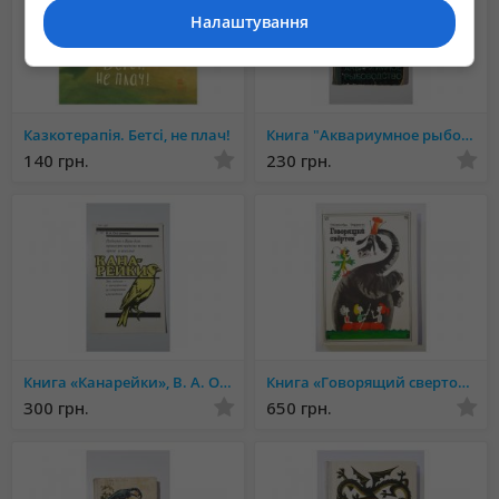
Налаштування
Казкотерапія. Бетсі, не плач!
Книга "Аквариумное рыбоводство", Ильин М.Н.
140 грн.
230 грн.
Книга «Канарейки», В. А. Остапенко
Книга «Говорящий сверток», Джеральд Даррелл
300 грн.
650 грн.