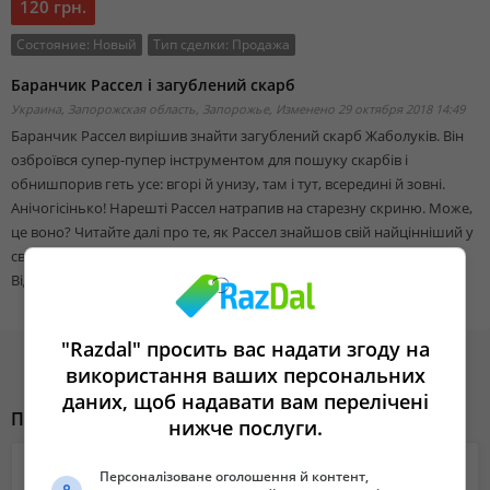
120 грн.
Состояние:
Новый
Тип сделки:
Продажа
Баранчик Рассел і загублений скарб
Украина, Запорожская область, Запорожье,
Изменено 29 октября 2018 14:49
Баранчик Рассел вирішив знайти загублений скарб Жаболуків. Він
озброївся супер-пупер інструментом для пошуку скарбів і
обнишпорив геть усе: вгорі й унизу, там і тут, всередині й зовні.
Анічогісінько! Нарешті Рассел натрапив на старезну скриню. Може,
це воно? Читайте далі про те, як Рассел знайшов свій найцінніший у
світі скарб.
Від 3-6 років.
"Razdal" просить вас надати згоду на
використання ваших персональних
даних, щоб надавати вам перелічені
Похожие объявления
нижче послуги.
Персоналізоване оголошення й контент,